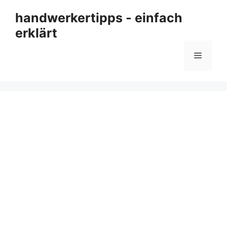
Zum
handwerkertipps - einfach
Inhalt
erklärt
springen
Menü