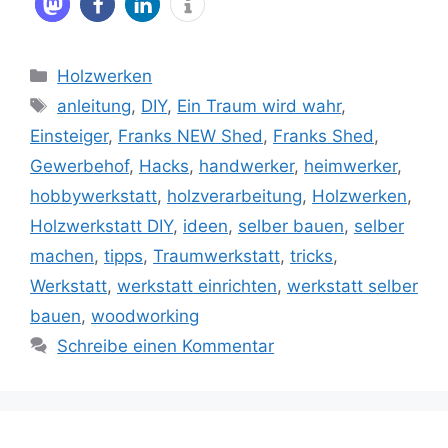
Kategorien
Holzwerken
Schlagwörter
anleitung
,
DIY
,
Ein Traum wird wahr
,
Einsteiger
,
Franks NEW Shed
,
Franks Shed
,
Gewerbehof
,
Hacks
,
handwerker
,
heimwerker
,
hobbywerkstatt
,
holzverarbeitung
,
Holzwerken
,
Holzwerkstatt DIY
,
ideen
,
selber bauen
,
selber
machen
,
tipps
,
Traumwerkstatt
,
tricks
,
Werkstatt
,
werkstatt einrichten
,
werkstatt selber
bauen
,
woodworking
Schreibe einen Kommentar