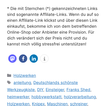
* Die mit Sternchen (*) gekennzeichneten Links
sind sogenannte Affiliate-Links. Wenn du auf so
einen Affiliate-Link klickst und über diesen Link
einkaufst, bekomme ich von dem betreffenden
Online-Shop oder Anbieter eine Provision. Für
dich verändert sich der Preis nicht und du
kannst mich völlig stressfrei unterstützen!
Kategorien
Holzwerken
Schlagwörter
anleitung
,
Deutschlands schönste
Werkzeugkiste
,
DIY
,
Einsteiger
,
Franks Shed
,
heimwerker
,
hobbywerkstatt
,
holzverarbeitung
,
Holzwerken
,
Knipex
,
Maschinen
,
schreiner
,