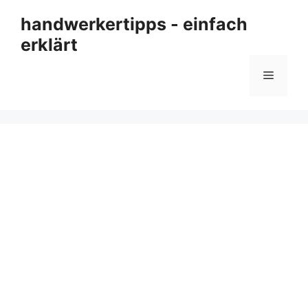
Zum
handwerkertipps - einfach
Inhalt
erklärt
springen
Menü