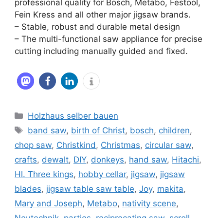
professional quality for Bosch, Metabo, Festool,
Fein Kress and all other major jigsaw brands.
– Stable, robust and durable metal design
– The multi-functional saw appliance for precise
cutting including manually guided and fixed.
Kategorien
Holzhaus selber bauen
Schlagwörter
band saw
,
birth of Christ
,
bosch
,
children
,
chop saw
,
Christkind
,
Christmas
,
circular saw
,
crafts
,
dewalt
,
DIY
,
donkeys
,
hand saw
,
Hitachi
,
Hl. Three kings
,
hobby cellar
,
jigsaw
,
jigsaw
blades
,
jigsaw table saw table
,
Joy
,
makita
,
Mary and Joseph
,
Metabo
,
nativity scene
,
Neutechnik
,
parties
,
reciprocating saw
,
scroll