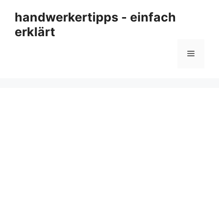
Zum
handwerkertipps - einfach
Inhalt
erklärt
springen
Menü