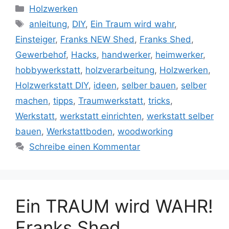
Kategorien
Holzwerken
Schlagwörter
anleitung
,
DIY
,
Ein Traum wird wahr
,
Einsteiger
,
Franks NEW Shed
,
Franks Shed
,
Gewerbehof
,
Hacks
,
handwerker
,
heimwerker
,
hobbywerkstatt
,
holzverarbeitung
,
Holzwerken
,
Holzwerkstatt DIY
,
ideen
,
selber bauen
,
selber
machen
,
tipps
,
Traumwerkstatt
,
tricks
,
Werkstatt
,
werkstatt einrichten
,
werkstatt selber
bauen
,
Werkstattboden
,
woodworking
Schreibe einen Kommentar
Ein TRAUM wird WAHR!
Franks Shed