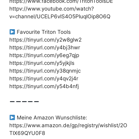
https://www.facebook.com/TritonToolsDE
httpv://www.youtube.com/watch?
v=channel/UCELP6vIS4O5PIuqIOip8O6Q
Favourite Triton Tools
https://tinyurl.com/y2w8glw2
https://tinyurl.com/y4bj3hwr
https://tinyurl.com/y6eg7qjp
https://tinyurl.com/y5yjkjls
https://tinyurl.com/y38qnmjc
https://tinyurl.com/y4qv2j4r
https://tinyurl.com/y54b4nfj
Meine Amazon Wunschliste:
https://www.amazon.de/gp/registry/wishlist/2O
TIX69QYU0F8