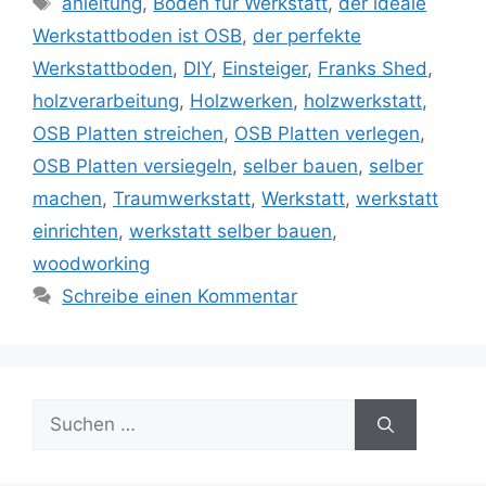
anleitung
,
Boden für Werkstatt
,
der ideale
Werkstattboden ist OSB
,
der perfekte
Werkstattboden
,
DIY
,
Einsteiger
,
Franks Shed
,
holzverarbeitung
,
Holzwerken
,
holzwerkstatt
,
OSB Platten streichen
,
OSB Platten verlegen
,
OSB Platten versiegeln
,
selber bauen
,
selber
machen
,
Traumwerkstatt
,
Werkstatt
,
werkstatt
einrichten
,
werkstatt selber bauen
,
woodworking
Schreibe einen Kommentar
Suche
nach: