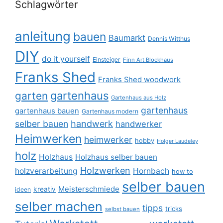
Schlagwörter
anleitung
bauen
Baumarkt
Dennis Witthus
DIY
do it yourself
Einsteiger
Finn Art Blockhaus
Franks Shed
Franks Shed woodwork
gartenhaus
garten
Gartenhaus aus Holz
gartenhaus
gartenhaus bauen
Gartenhaus modern
selber bauen
handwerk
handwerker
Heimwerken
heimwerker
hobby
Holger Laudeley
holz
Holzhaus
Holzhaus selber bauen
Holzwerken
holzverarbeitung
Hornbach
how to
selber bauen
Meisterschmiede
kreativ
ideen
selber machen
tipps
tricks
selbst bauen