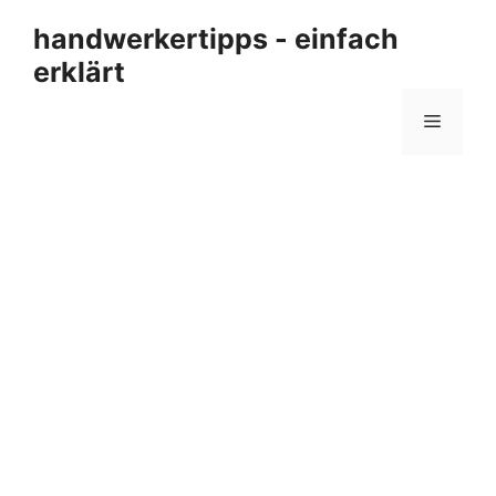
Zum
handwerkertipps - einfach
Inhalt
erklärt
springen
Menü