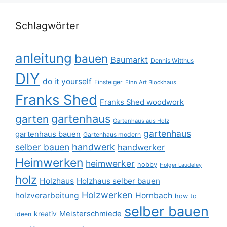
Schlagwörter
anleitung
bauen
Baumarkt
Dennis Witthus
DIY
do it yourself
Einsteiger
Finn Art Blockhaus
Franks Shed
Franks Shed woodwork
gartenhaus
garten
Gartenhaus aus Holz
gartenhaus
gartenhaus bauen
Gartenhaus modern
selber bauen
handwerk
handwerker
Heimwerken
heimwerker
hobby
Holger Laudeley
holz
Holzhaus
Holzhaus selber bauen
Holzwerken
holzverarbeitung
Hornbach
how to
selber bauen
Meisterschmiede
kreativ
ideen