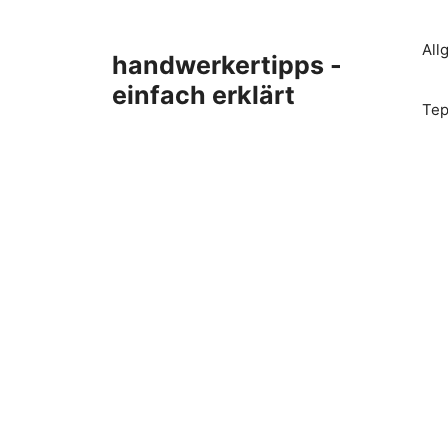
Zum
Inhalt
All
handwerkertipps -
springen
einfach erklärt
Tep