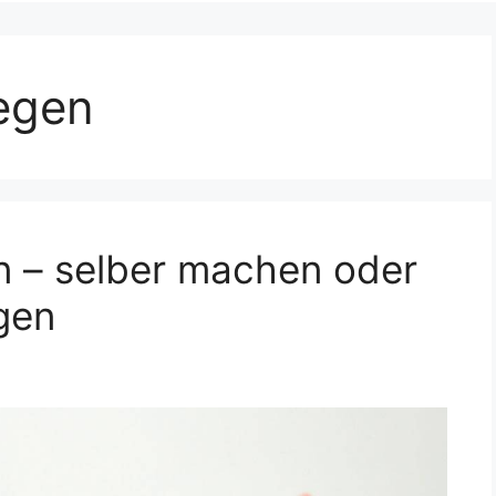
legen
en – selber machen oder
gen