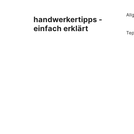
Zum
Inhalt
All
handwerkertipps -
springen
einfach erklärt
Tep