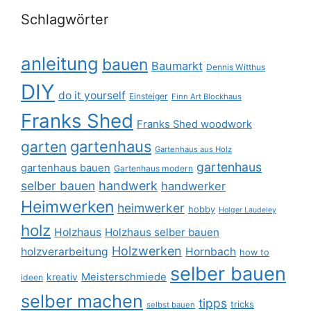
Schlagwörter
anleitung
bauen
Baumarkt
Dennis Witthus
DIY
do it yourself
Einsteiger
Finn Art Blockhaus
Franks Shed
Franks Shed woodwork
gartenhaus
garten
Gartenhaus aus Holz
gartenhaus
gartenhaus bauen
Gartenhaus modern
selber bauen
handwerk
handwerker
Heimwerken
heimwerker
hobby
Holger Laudeley
holz
Holzhaus
Holzhaus selber bauen
Holzwerken
holzverarbeitung
Hornbach
how to
selber bauen
Meisterschmiede
kreativ
ideen
selber machen
tipps
tricks
selbst bauen