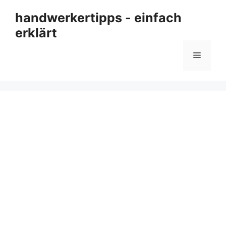
Zum
handwerkertipps - einfach
Inhalt
erklärt
springen
Menü