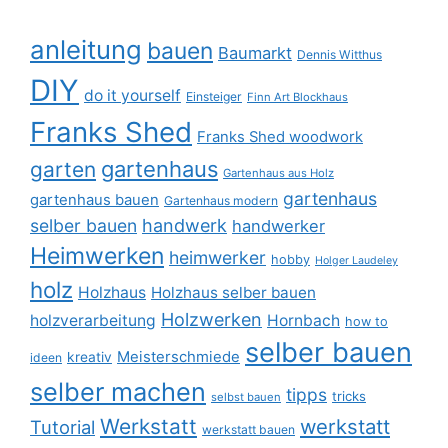
anleitung
bauen
Baumarkt
Dennis Witthus
DIY
do it yourself
Einsteiger
Finn Art Blockhaus
Franks Shed
Franks Shed woodwork
gartenhaus
garten
Gartenhaus aus Holz
gartenhaus
gartenhaus bauen
Gartenhaus modern
selber bauen
handwerk
handwerker
Heimwerken
heimwerker
hobby
Holger Laudeley
holz
Holzhaus
Holzhaus selber bauen
Holzwerken
holzverarbeitung
Hornbach
how to
selber bauen
Meisterschmiede
kreativ
ideen
selber machen
tipps
tricks
selbst bauen
Werkstatt
werkstatt
Tutorial
werkstatt bauen