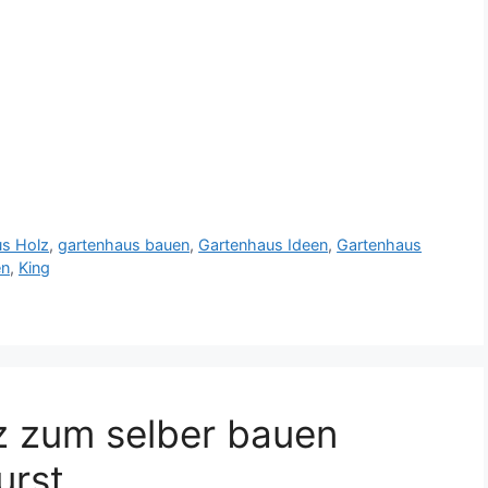
us Holz
,
gartenhaus bauen
,
Gartenhaus Ideen
,
Gartenhaus
en
,
King
z zum selber bauen
urst