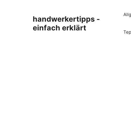
Zum
Inhalt
All
handwerkertipps -
springen
einfach erklärt
Tep