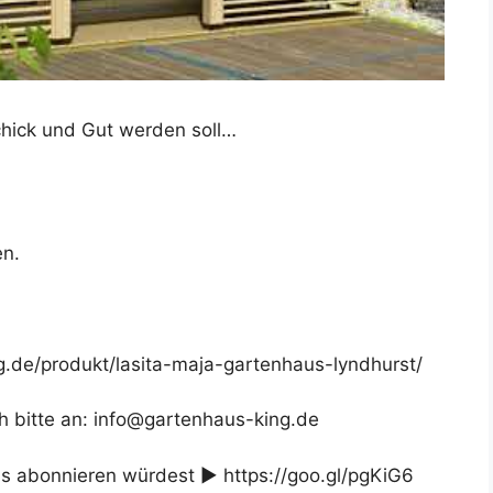
Schick und Gut werden soll…
en.
g.de/produkt/lasita-maja-gartenhaus-lyndhurst/
 bitte an: info@gartenhaus-king.de
ns abonnieren würdest ► https://goo.gl/pgKiG6