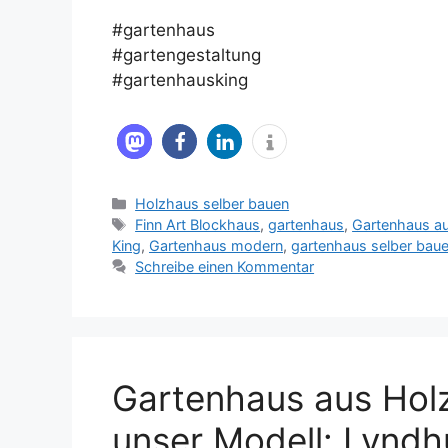
#gartenhaus
#gartengestaltung
#gartenhausking
Kategorien
Holzhaus selber bauen
Schlagwörter
Finn Art Blockhaus
,
gartenhaus
,
Gartenhaus a
King
,
Gartenhaus modern
,
gartenhaus selber bau
Schreibe einen Kommentar
Gartenhaus aus Hol
unser Modell: Lyndh