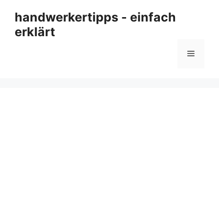
Zum
handwerkertipps - einfach
Inhalt
erklärt
springen
Menü