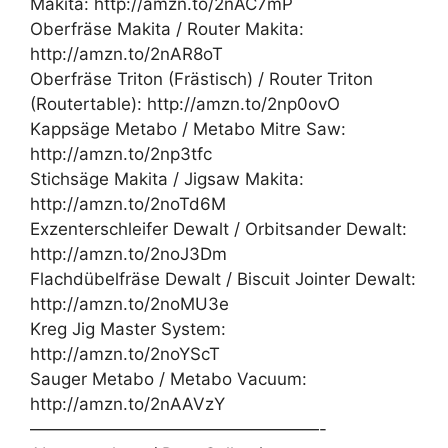
Makita: http://amzn.to/2nAC7mP
Oberfräse Makita / Router Makita:
http://amzn.to/2nAR8oT
Oberfräse Triton (Frästisch) / Router Triton
(Routertable): http://amzn.to/2np0ovO
Kappsäge Metabo / Metabo Mitre Saw:
http://amzn.to/2np3tfc
Stichsäge Makita / Jigsaw Makita:
http://amzn.to/2noTd6M
Exzenterschleifer Dewalt / Orbitsander Dewalt:
http://amzn.to/2noJ3Dm
Flachdübelfräse Dewalt / Biscuit Jointer Dewalt:
http://amzn.to/2noMU3e
Kreg Jig Master System:
http://amzn.to/2noYScT
Sauger Metabo / Metabo Vacuum:
http://amzn.to/2nAAVzY
—————————————————-