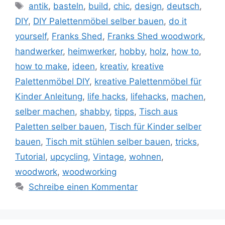
Schlagwörter
antik
,
basteln
,
build
,
chic
,
design
,
deutsch
,
DIY
,
DIY Palettenmöbel selber bauen
,
do it
yourself
,
Franks Shed
,
Franks Shed woodwork
,
handwerker
,
heimwerker
,
hobby
,
holz
,
how to
,
how to make
,
ideen
,
kreativ
,
kreative
Palettenmöbel DIY
,
kreative Palettenmöbel für
Kinder Anleitung
,
life hacks
,
lifehacks
,
machen
,
selber machen
,
shabby
,
tipps
,
Tisch aus
Paletten selber bauen
,
Tisch für Kinder selber
bauen
,
Tisch mit stühlen selber bauen
,
tricks
,
Tutorial
,
upcycling
,
Vintage
,
wohnen
,
woodwork
,
woodworking
Schreibe einen Kommentar