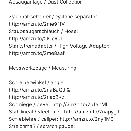
Absauganlage / Dust Collection
Zyklonabscheider / cyklone separator:
http://amzn.to/2me9f1V
Staubsaugerschlauch / Hose:
http://amzn.to/2lOc6uT
Starkstromadapter / High Voltage Adapter:
http://amzn.to/2me8aaf
—————————————————-
Messwerkzeuge / Measuring
Schreinerwinkel / angle:
http://amzn.to/2naBaQJ &
http://amzn.to/2naxBKz
Schmiege / bevel: http://amzn.to/2o1ahML
Stahllineal / steel ruler: http://amzn.to/2napygJ
Schieblehre / caliper: http://amzn.to/2nyflM0
Streichmaß / scratch gauge: