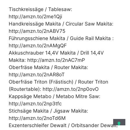
Tischkreissäge / Tablesaw:
http://amzn.to/2me1Qji
Handkreissäge Makita / Circular Saw Makita:
http://amzn.to/2nABV75
Führungsschiene Makita / Guide Rail Makita :
http://amzn.to/2nAMgQF
Akkuschrauber 14,4V Makita / Drill 14,4V
Makita: http://amzn.to/2nAC7mP
Oberfräse Makita / Router Makita:
http://amzn.to/2nAR8oT
Oberfräse Triton (Frästisch) / Router Triton
(Routertable): http://amzn.to/2np0ovO
Kappsäge Metabo / Metabo Mitre Saw:
http://amzn.to/2np3tfc
Stichsäge Makita / Jigsaw Makita:
http://amzn.to/2noTd6M
Exzenterschleifer Dewalt / Orbitsander Dewalt: