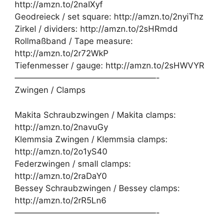
http://amzn.to/2naIXyf
Geodreieck / set square: http://amzn.to/2nyiThz
Zirkel / dividers: http://amzn.to/2sHRmdd
Rollmaßband / Tape measure:
http://amzn.to/2r72WkP
Tiefenmesser / gauge: http://amzn.to/2sHWVYR
—————————————————-
Zwingen / Clamps
Makita Schraubzwingen / Makita clamps:
http://amzn.to/2navuGy
Klemmsia Zwingen / Klemmsia clamps:
http://amzn.to/2o1yS40
Federzwingen / small clamps:
http://amzn.to/2raDaY0
Bessey Schraubzwingen / Bessey clamps:
http://amzn.to/2rR5Ln6
—————————————————-