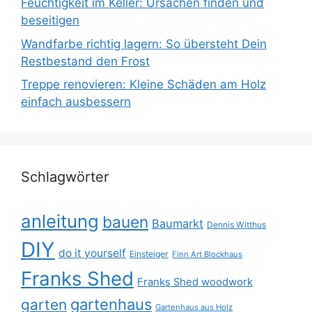
Feuchtigkeit im Keller: Ursachen finden und
beseitigen
Wandfarbe richtig lagern: So übersteht Dein
Restbestand den Frost
Treppe renovieren: Kleine Schäden am Holz
einfach ausbessern
Schlagwörter
anleitung
bauen
Baumarkt
Dennis Witthus
DIY
do it yourself
Einsteiger
Finn Art Blockhaus
Franks Shed
Franks Shed woodwork
gartenhaus
garten
Gartenhaus aus Holz