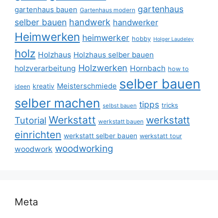
gartenhaus
gartenhaus bauen
Gartenhaus modern
selber bauen
handwerk
handwerker
Heimwerken
heimwerker
hobby
Holger Laudeley
holz
Holzhaus
Holzhaus selber bauen
Holzwerken
holzverarbeitung
Hornbach
how to
selber bauen
Meisterschmiede
kreativ
ideen
selber machen
tipps
tricks
selbst bauen
Werkstatt
werkstatt
Tutorial
werkstatt bauen
einrichten
werkstatt selber bauen
werkstatt tour
woodworking
woodwork
Meta