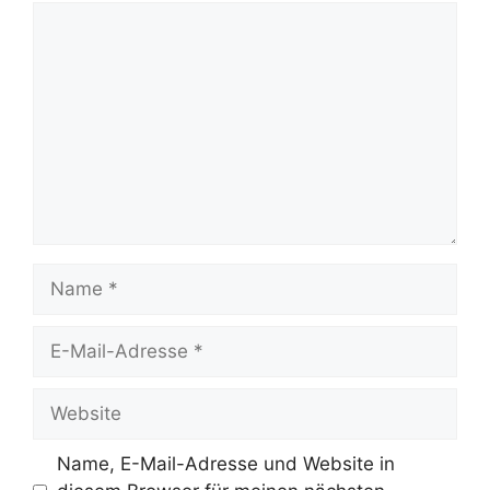
Kommentar
Name
E-
Mail-
Adresse
Website
Name, E-Mail-Adresse und Website in