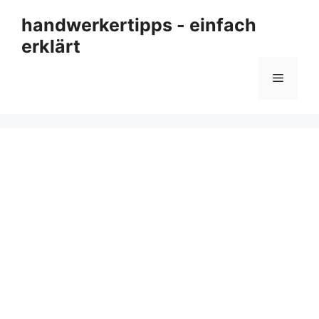
Zum
handwerkertipps - einfach
Inhalt
erklärt
springen
Menü