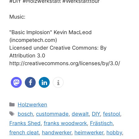
#DIY #Holzwerkstatt #Werkstatttour
Music:
"Basic Implosion" Kevin MacLeod
(incompetech.com)
Licensed under Creative Commons: By
Attribution 3.0
http://creativecommons.org/licenses/by/3.0/
Kategorien
Holzwerken
Schlagwörter
bosch
,
custommade
,
dewalt
,
DIY
,
festool
,
Franks Shed
,
franks woodwork
,
Frästisch
,
french cleat
,
handwerker
,
heimwerker
,
hobby
,