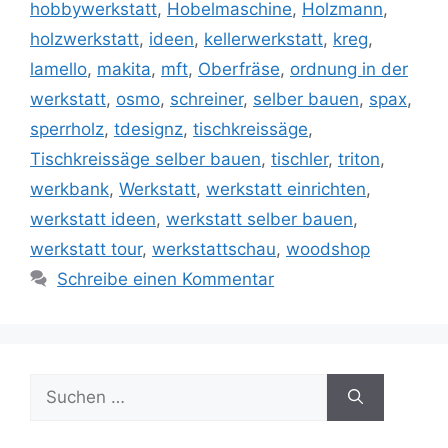
hobbywerkstatt
,
Hobelmaschine
,
Holzmann
,
holzwerkstatt
,
ideen
,
kellerwerkstatt
,
kreg
,
lamello
,
makita
,
mft
,
Oberfräse
,
ordnung in der
werkstatt
,
osmo
,
schreiner
,
selber bauen
,
spax
,
sperrholz
,
tdesignz
,
tischkreissäge
,
Tischkreissäge selber bauen
,
tischler
,
triton
,
werkbank
,
Werkstatt
,
werkstatt einrichten
,
werkstatt ideen
,
werkstatt selber bauen
,
werkstatt tour
,
werkstattschau
,
woodshop
Schreibe einen Kommentar
Suche
nach: