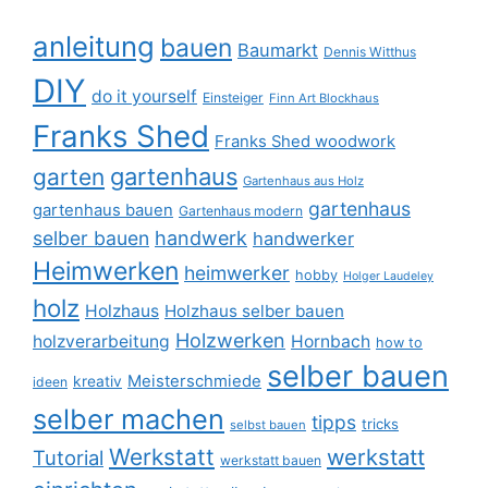
anleitung
bauen
Baumarkt
Dennis Witthus
DIY
do it yourself
Einsteiger
Finn Art Blockhaus
Franks Shed
Franks Shed woodwork
gartenhaus
garten
Gartenhaus aus Holz
gartenhaus
gartenhaus bauen
Gartenhaus modern
selber bauen
handwerk
handwerker
Heimwerken
heimwerker
hobby
Holger Laudeley
holz
Holzhaus
Holzhaus selber bauen
Holzwerken
holzverarbeitung
Hornbach
how to
selber bauen
Meisterschmiede
kreativ
ideen
selber machen
tipps
tricks
selbst bauen
Werkstatt
werkstatt
Tutorial
werkstatt bauen