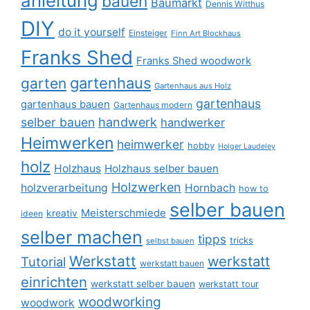
anleitung
bauen
Baumarkt
Dennis Witthus
DIY
do it yourself
Einsteiger
Finn Art Blockhaus
Franks Shed
Franks Shed woodwork
gartenhaus
garten
Gartenhaus aus Holz
gartenhaus
gartenhaus bauen
Gartenhaus modern
selber bauen
handwerk
handwerker
Heimwerken
heimwerker
hobby
Holger Laudeley
holz
Holzhaus
Holzhaus selber bauen
Holzwerken
holzverarbeitung
Hornbach
how to
selber bauen
Meisterschmiede
kreativ
ideen
selber machen
tipps
tricks
selbst bauen
Werkstatt
werkstatt
Tutorial
werkstatt bauen
einrichten
werkstatt selber bauen
werkstatt tour
woodworking
woodwork