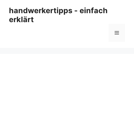
Zum
handwerkertipps - einfach
Inhalt
erklärt
springen
Menü