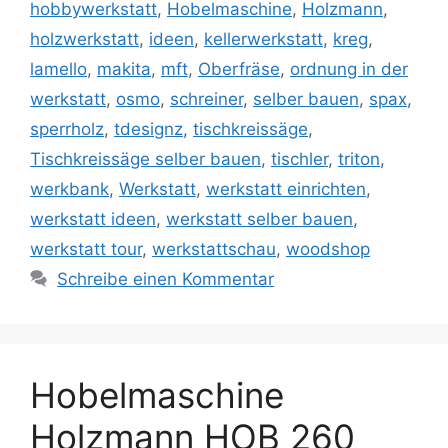
hobbywerkstatt
,
Hobelmaschine
,
Holzmann
,
holzwerkstatt
,
ideen
,
kellerwerkstatt
,
kreg
,
lamello
,
makita
,
mft
,
Oberfräse
,
ordnung in der
werkstatt
,
osmo
,
schreiner
,
selber bauen
,
spax
,
sperrholz
,
tdesignz
,
tischkreissäge
,
Tischkreissäge selber bauen
,
tischler
,
triton
,
werkbank
,
Werkstatt
,
werkstatt einrichten
,
werkstatt ideen
,
werkstatt selber bauen
,
werkstatt tour
,
werkstattschau
,
woodshop
Schreibe einen Kommentar
Hobelmaschine
Holzmann HOB 260