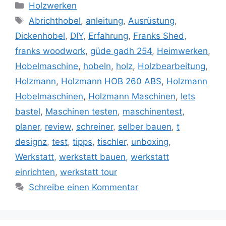
Kategorien
Holzwerken
Schlagwörter
Abrichthobel
,
anleitung
,
Ausrüstung
,
Dickenhobel
,
DIY
,
Erfahrung
,
Franks Shed
,
franks woodwork
,
güde gadh 254
,
Heimwerken
,
Hobelmaschine
,
hobeln
,
holz
,
Holzbearbeitung
,
Holzmann
,
Holzmann HOB 260 ABS
,
Holzmann
Hobelmaschinen
,
Holzmann Maschinen
,
lets
bastel
,
Maschinen testen
,
maschinentest
,
planer
,
review
,
schreiner
,
selber bauen
,
t
designz
,
test
,
tipps
,
tischler
,
unboxing
,
Werkstatt
,
werkstatt bauen
,
werkstatt
einrichten
,
werkstatt tour
Schreibe einen Kommentar