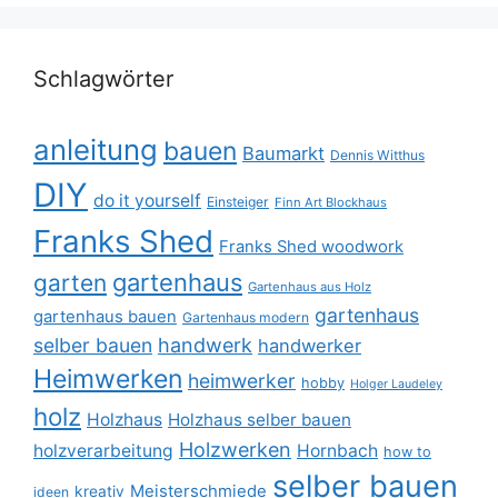
Schlagwörter
anleitung
bauen
Baumarkt
Dennis Witthus
DIY
do it yourself
Einsteiger
Finn Art Blockhaus
Franks Shed
Franks Shed woodwork
gartenhaus
garten
Gartenhaus aus Holz
gartenhaus
gartenhaus bauen
Gartenhaus modern
selber bauen
handwerk
handwerker
Heimwerken
heimwerker
hobby
Holger Laudeley
holz
Holzhaus
Holzhaus selber bauen
Holzwerken
holzverarbeitung
Hornbach
how to
selber bauen
Meisterschmiede
kreativ
ideen