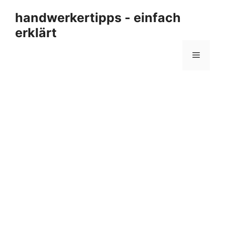
Zum
handwerkertipps - einfach
Inhalt
erklärt
springen
Menü