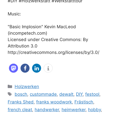
#DIY #Holzwerkstatt #Werkstatttour
Music:
"Basic Implosion" Kevin MacLeod
(incompetech.com)
Licensed under Creative Commons: By
Attribution 3.0
http://creativecommons.org/licenses/by/3.0/
Kategorien
Holzwerken
Schlagwörter
bosch
,
custommade
,
dewalt
,
DIY
,
festool
,
Franks Shed
,
franks woodwork
,
Frästisch
,
french cleat
,
handwerker
,
heimwerker
,
hobby
,