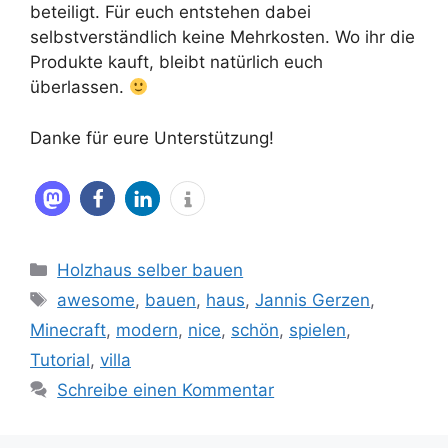
beteiligt. Für euch entstehen dabei
selbstverständlich keine Mehrkosten. Wo ihr die
Produkte kauft, bleibt natürlich euch
überlassen.
Danke für eure Unterstützung!
Kategorien
Holzhaus selber bauen
Schlagwörter
awesome
,
bauen
,
haus
,
Jannis Gerzen
,
Minecraft
,
modern
,
nice
,
schön
,
spielen
,
Tutorial
,
villa
Schreibe einen Kommentar