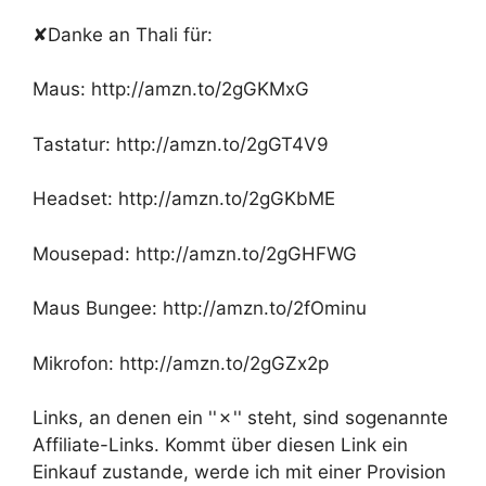
✘Danke an Thali für:
Maus: http://amzn.to/2gGKMxG
Tastatur: http://amzn.to/2gGT4V9
Headset: http://amzn.to/2gGKbME
Mousepad: http://amzn.to/2gGHFWG
Maus Bungee: http://amzn.to/2fOminu
Mikrofon: http://amzn.to/2gGZx2p
Links, an denen ein ''✗'' steht, sind sogenannte
Affiliate-Links. Kommt über diesen Link ein
Einkauf zustande, werde ich mit einer Provision