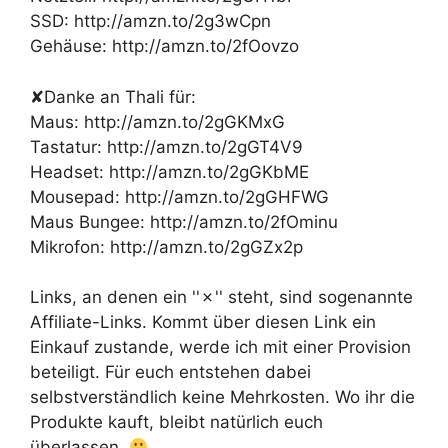
SSD: http://amzn.to/2g3wCpn
Gehäuse: http://amzn.to/2fOovzo
✘Danke an Thali für:
Maus: http://amzn.to/2gGKMxG
Tastatur: http://amzn.to/2gGT4V9
Headset: http://amzn.to/2gGKbME
Mousepad: http://amzn.to/2gGHFWG
Maus Bungee: http://amzn.to/2fOminu
Mikrofon: http://amzn.to/2gGZx2p
Links, an denen ein ''✗'' steht, sind sogenannte
Affiliate-Links. Kommt über diesen Link ein
Einkauf zustande, werde ich mit einer Provision
beteiligt. Für euch entstehen dabei
selbstverständlich keine Mehrkosten. Wo ihr die
Produkte kauft, bleibt natürlich euch
überlassen.