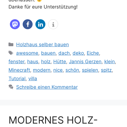
Danke für eure Unterstützung!
Kategorien
Holzhaus selber bauen
Schlagwörter
awesome
,
bauen
,
dach
,
deko
,
Eiche
,
fenster
,
haus
,
holz
,
Hütte
,
Jannis Gerzen
,
klein
,
Minecraft
,
modern
,
nice
,
schön
,
spielen
,
spitz
,
Tutorial
,
villa
Schreibe einen Kommentar
MODERNES HOLZ-