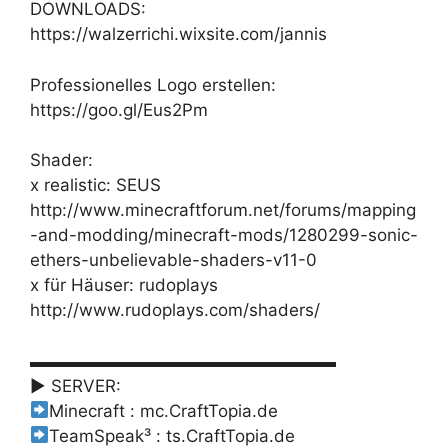
DOWNLOADS:
https://walzerrichi.wixsite.com/jannis
Professionelles Logo erstellen:
https://goo.gl/Eus2Pm
Shader:
x realistic: SEUS
http://www.minecraftforum.net/forums/mapping
-and-modding/minecraft-mods/1280299-sonic-
ethers-unbelievable-shaders-v11-0
x für Häuser: rudoplays
http://www.rudoplays.com/shaders/
▬▬▬▬▬▬▬▬▬▬▬▬▬▬▬▬▬▬
► SERVER:
Minecraft : mc.CraftTopia.de
TeamSpeak³ : ts.CraftTopia.de