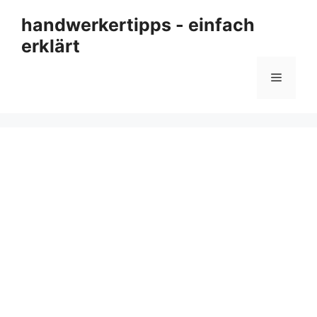
Zum
handwerkertipps - einfach
Inhalt
erklärt
springen
Menü