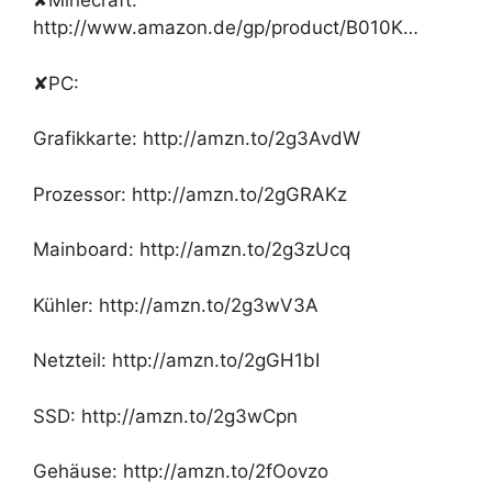
✘Minecraft:
http://www.amazon.de/gp/product/B010K…
✘PC:
Grafikkarte: http://amzn.to/2g3AvdW
Prozessor: http://amzn.to/2gGRAKz
Mainboard: http://amzn.to/2g3zUcq
Kühler: http://amzn.to/2g3wV3A
Netzteil: http://amzn.to/2gGH1bI
SSD: http://amzn.to/2g3wCpn
Gehäuse: http://amzn.to/2fOovzo