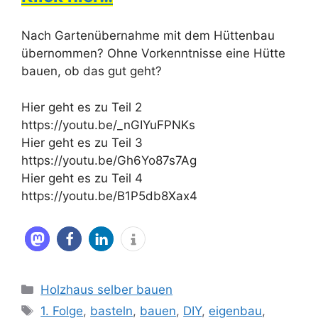
Nach Gartenübernahme mit dem Hüttenbau
übernommen? Ohne Vorkenntnisse eine Hütte
bauen, ob das gut geht?
Hier geht es zu Teil 2
https://youtu.be/_nGIYuFPNKs
Hier geht es zu Teil 3
https://youtu.be/Gh6Yo87s7Ag
Hier geht es zu Teil 4
https://youtu.be/B1P5db8Xax4
Kategorien
Holzhaus selber bauen
Schlagwörter
1. Folge
,
basteln
,
bauen
,
DIY
,
eigenbau
,