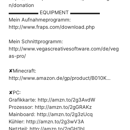
n/donation
▬▬▬▬▬▬ EQUIPMENT ▬▬▬▬▬▬
Mein Aufnahmeprogramm:
http://www.fraps.com/download.php
Mein Schnittprogramm:
http://www.vegascreativesoftware.com/de/veg
as-pro/
✘Minecraft:
http://www.amazon.de/gp/product/B010K…
✘PC:
Grafikkarte: http://amzn.to/2g3AvdW
Prozessor: http://amzn.to/2gGRAKz
Mainboard: http://amzn.to/2g3zUcq
Kühler: http://amzn.to/2g3wV3A
Netzteil: http://amzn.to/2gGH1bI