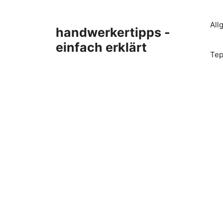
Zum
Inhalt
All
handwerkertipps -
springen
einfach erklärt
Tep