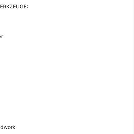
ERKZEUGE:
r:
odwork