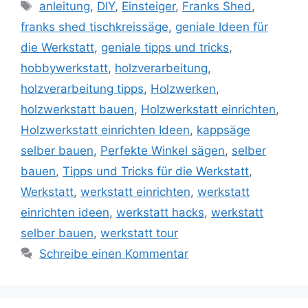
Schlagwörter
anleitung
,
DIY
,
Einsteiger
,
Franks Shed
,
franks shed tischkreissäge
,
geniale Ideen für
die Werkstatt
,
geniale tipps und tricks
,
hobbywerkstatt
,
holzverarbeitung
,
holzverarbeitung tipps
,
Holzwerken
,
holzwerkstatt bauen
,
Holzwerkstatt einrichten
,
Holzwerkstatt einrichten Ideen
,
kappsäge
selber bauen
,
Perfekte Winkel sägen
,
selber
bauen
,
Tipps und Tricks für die Werkstatt
,
Werkstatt
,
werkstatt einrichten
,
werkstatt
einrichten ideen
,
werkstatt hacks
,
werkstatt
selber bauen
,
werkstatt tour
Schreibe einen Kommentar