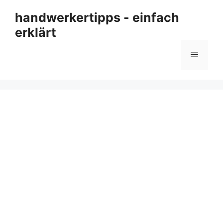
Zum
handwerkertipps - einfach
Inhalt
erklärt
springen
Menü