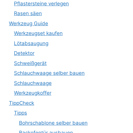
Pflastersteine verlegen
Rasen säen
Werkzeug Guide
Werkzeugset kaufen
Lötabsaugung
Detektor
Schweißgerät
Schlauchwaage selber bauen
Schlauchwaage
Werkzeugkoffer
TippCheck
Tipps
Bohrschablone selber bauen
Backofentür ausbauen