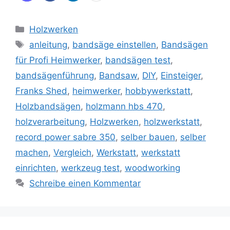
Kategorien
Holzwerken
Schlagwörter
anleitung
,
bandsäge einstellen
,
Bandsägen
für Profi Heimwerker
,
bandsägen test
,
bandsägenführung
,
Bandsaw
,
DIY
,
Einsteiger
,
Franks Shed
,
heimwerker
,
hobbywerkstatt
,
Holzbandsägen
,
holzmann hbs 470
,
holzverarbeitung
,
Holzwerken
,
holzwerkstatt
,
record power sabre 350
,
selber bauen
,
selber
machen
,
Vergleich
,
Werkstatt
,
werkstatt
einrichten
,
werkzeug test
,
woodworking
Schreibe einen Kommentar