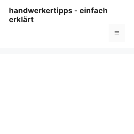
Zum
handwerkertipps - einfach
Inhalt
erklärt
springen
Menü