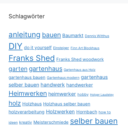
Schlagwörter
anleitung
bauen
Baumarkt
Dennis Witthus
DIY
do it yourself
Einsteiger
Finn Art Blockhaus
Franks Shed
Franks Shed woodwork
gartenhaus
garten
Gartenhaus aus Holz
gartenhaus
gartenhaus bauen
Gartenhaus modern
selber bauen
handwerk
handwerker
Heimwerken
heimwerker
hobby
Holger Laudeley
holz
Holzhaus
Holzhaus selber bauen
Holzwerken
holzverarbeitung
Hornbach
how to
selber bauen
Meisterschmiede
kreativ
ideen