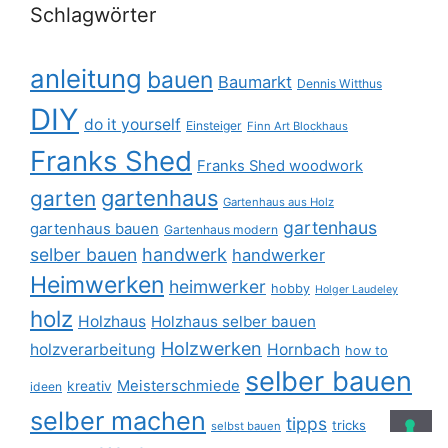
Schlagwörter
anleitung
bauen
Baumarkt
Dennis Witthus
DIY
do it yourself
Einsteiger
Finn Art Blockhaus
Franks Shed
Franks Shed woodwork
gartenhaus
garten
Gartenhaus aus Holz
gartenhaus
gartenhaus bauen
Gartenhaus modern
selber bauen
handwerk
handwerker
Heimwerken
heimwerker
hobby
Holger Laudeley
holz
Holzhaus
Holzhaus selber bauen
Holzwerken
holzverarbeitung
Hornbach
how to
selber bauen
Meisterschmiede
kreativ
ideen
selber machen
tipps
tricks
selbst bauen