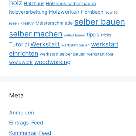
holz
Holzhaus
Holzhaus selber bauen
Holzwerken
holzverarbeitung
Hornbach
how to
selber bauen
Meisterschmiede
kreativ
ideen
selber machen
tipps
tricks
selbst bauen
Werkstatt
werkstatt
Tutorial
werkstatt bauen
einrichten
werkstatt selber bauen
werkstatt tour
woodworking
woodwork
Meta
Anmelden
Eintrags-Feed
Kommentar-Feed