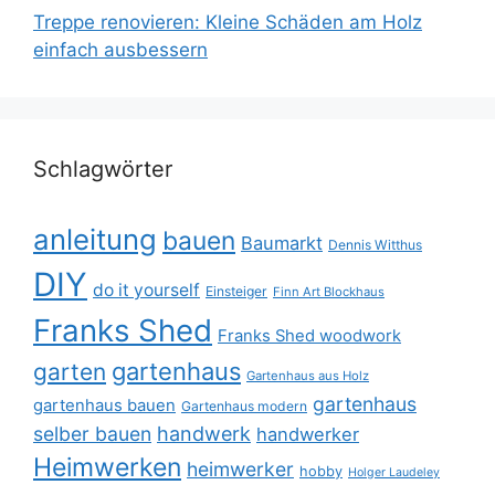
Treppe renovieren: Kleine Schäden am Holz
einfach ausbessern
Schlagwörter
anleitung
bauen
Baumarkt
Dennis Witthus
DIY
do it yourself
Einsteiger
Finn Art Blockhaus
Franks Shed
Franks Shed woodwork
gartenhaus
garten
Gartenhaus aus Holz
gartenhaus
gartenhaus bauen
Gartenhaus modern
selber bauen
handwerk
handwerker
Heimwerken
heimwerker
hobby
Holger Laudeley