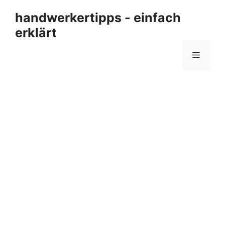
Zum
handwerkertipps - einfach
Inhalt
erklärt
springen
Menü