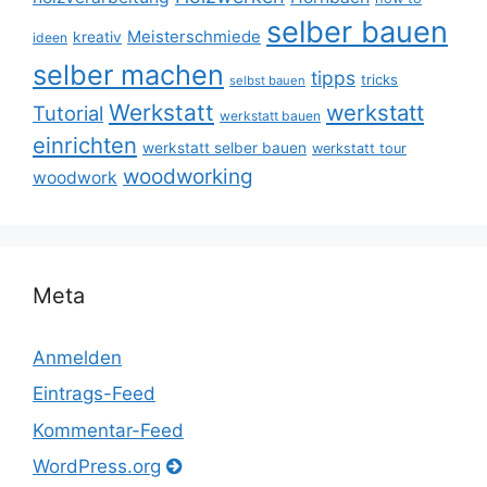
selber bauen
Meisterschmiede
kreativ
ideen
selber machen
tipps
tricks
selbst bauen
Werkstatt
werkstatt
Tutorial
werkstatt bauen
einrichten
werkstatt selber bauen
werkstatt tour
woodworking
woodwork
Meta
Anmelden
Eintrags-Feed
Kommentar-Feed
WordPress.org