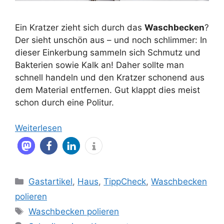
Ein Kratzer zieht sich durch das
Waschbecken
?
Der sieht unschön aus – und noch schlimmer: In
dieser Einkerbung sammeln sich Schmutz und
Bakterien sowie Kalk an! Daher sollte man
schnell handeln und den Kratzer schonend aus
dem Material entfernen. Gut klappt dies meist
schon durch eine Politur.
Weiterlesen
Kategorien
Gastartikel
,
Haus
,
TippCheck
,
Waschbecken
polieren
Schlagwörter
Waschbecken polieren