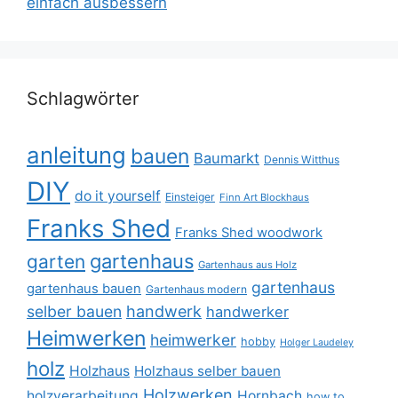
einfach ausbessern
Schlagwörter
anleitung
bauen
Baumarkt
Dennis Witthus
DIY
do it yourself
Einsteiger
Finn Art Blockhaus
Franks Shed
Franks Shed woodwork
gartenhaus
garten
Gartenhaus aus Holz
gartenhaus
gartenhaus bauen
Gartenhaus modern
selber bauen
handwerk
handwerker
Heimwerken
heimwerker
hobby
Holger Laudeley
holz
Holzhaus
Holzhaus selber bauen
Holzwerken
holzverarbeitung
Hornbach
how to