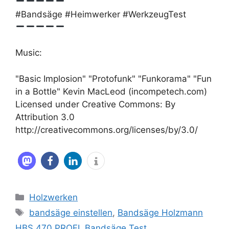
#Bandsäge #Heimwerker #WerkzeugTest
Music:
"Basic Implosion" "Protofunk" "Funkorama" "Fun
in a Bottle" Kevin MacLeod (incompetech.com)
Licensed under Creative Commons: By
Attribution 3.0
http://creativecommons.org/licenses/by/3.0/
Kategorien
Holzwerken
Schlagwörter
bandsäge einstellen
,
Bandsäge Holzmann
HBS 470 PROFI
,
Bandsäge Test