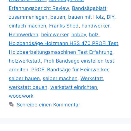
Erfahrungsbericht Review
,
Bandsägeblatt
zusammenlegen
,
bauen
,
bauen mit Holz
,
DIY
,
einfach machen
,
Franks Shed
,
handwerker
,
Heimwerken
,
heimwerker
,
hobby
,
holz
,
Holzbandsäge Holzmann HBS 470 PROFI Test
,
Holzbearbeitungsmaschinen Test Erfahrung
,
holzwerkstatt
,
Profi Bandsäge einstellen test
arbeiten
,
PROFI Bandsäge für Heimwerker
,
selber bauen
,
selber machen
,
Werkstatt
,
werkstatt bauen
,
werkstatt einrichten
,
woodwork
Schreibe einen Kommentar