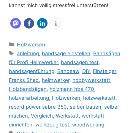
kannst mich völlig stressfrei unterstützen!
Kategorien
Holzwerken
Schlagwörter
anleitung
,
bandsäge einstellen
,
Bandsägen
für Profi Heimwerker
,
bandsägen test
,
bandsägenführung
,
Bandsaw
,
DIY
,
Einsteiger
,
Franks Shed
,
heimwerker
,
hobbywerkstatt
,
Holzbandsägen
,
holzmann hbs 470
,
holzverarbeitung
,
Holzwerken
,
holzwerkstatt
,
record power sabre 350
,
selber bauen
,
selber
machen
,
Vergleich
,
Werkstatt
,
werkstatt
einrichten
,
werkzeug test
,
woodworking