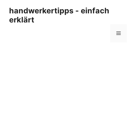
Zum
handwerkertipps - einfach
Inhalt
erklärt
springen
Menü