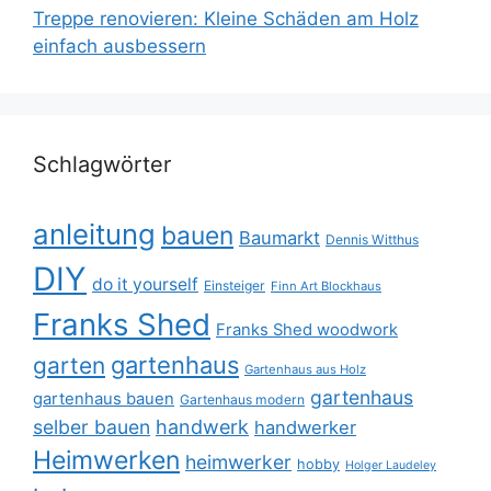
Treppe renovieren: Kleine Schäden am Holz
einfach ausbessern
Schlagwörter
anleitung
bauen
Baumarkt
Dennis Witthus
DIY
do it yourself
Einsteiger
Finn Art Blockhaus
Franks Shed
Franks Shed woodwork
gartenhaus
garten
Gartenhaus aus Holz
gartenhaus
gartenhaus bauen
Gartenhaus modern
selber bauen
handwerk
handwerker
Heimwerken
heimwerker
hobby
Holger Laudeley