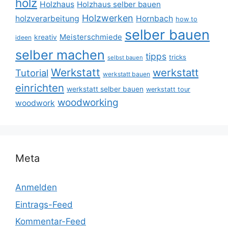
holz
Holzhaus
Holzhaus selber bauen
Holzwerken
holzverarbeitung
Hornbach
how to
selber bauen
Meisterschmiede
kreativ
ideen
selber machen
tipps
tricks
selbst bauen
Werkstatt
werkstatt
Tutorial
werkstatt bauen
einrichten
werkstatt selber bauen
werkstatt tour
woodworking
woodwork
Meta
Anmelden
Eintrags-Feed
Kommentar-Feed