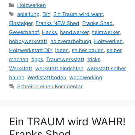
Kategorien
Holzwerken
Schlagwörter
anleitung
,
DIY
,
Ein Traum wird wahr
,
Einsteiger
,
Franks NEW Shed
,
Franks Shed
,
Gewerbehof
,
Hacks
,
handwerker
,
heimwerker
,
hobbywerkstatt
,
holzverarbeitung
,
Holzwerken
,
Holzwerkstatt DIY
,
ideen
,
selber bauen
,
selber
machen
,
tipps
,
Traumwerkstatt
,
tricks
,
Werkstatt
,
werkstatt einrichten
,
werkstatt selber
bauen
,
Werkstattboden
,
woodworking
Schreibe einen Kommentar
Ein TRAUM wird WAHR!
Franks Shed