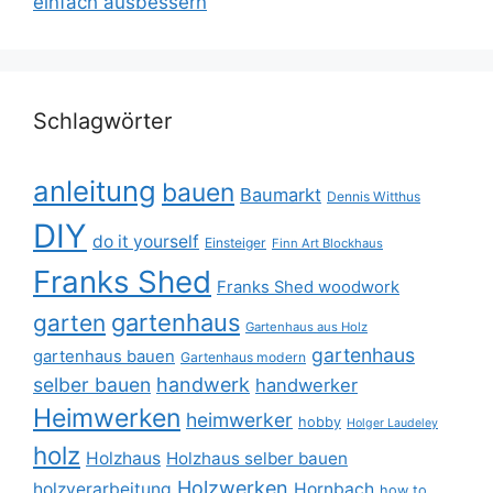
einfach ausbessern
Schlagwörter
anleitung
bauen
Baumarkt
Dennis Witthus
DIY
do it yourself
Einsteiger
Finn Art Blockhaus
Franks Shed
Franks Shed woodwork
gartenhaus
garten
Gartenhaus aus Holz
gartenhaus
gartenhaus bauen
Gartenhaus modern
selber bauen
handwerk
handwerker
Heimwerken
heimwerker
hobby
Holger Laudeley
holz
Holzhaus
Holzhaus selber bauen
Holzwerken
holzverarbeitung
Hornbach
how to