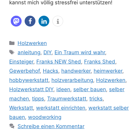
kannst mich völlig stressfrei unterstützen!
Kategorien
Holzwerken
Schlagwörter
anleitung
,
DIY
,
Ein Traum wird wahr
,
Einsteiger
,
Franks NEW Shed
,
Franks Shed
,
Gewerbehof
,
Hacks
,
handwerker
,
heimwerker
,
hobbywerkstatt
,
holzverarbeitung
,
Holzwerken
,
Holzwerkstatt DIY
,
ideen
,
selber bauen
,
selber
machen
,
tipps
,
Traumwerkstatt
,
tricks
,
Werkstatt
,
werkstatt einrichten
,
werkstatt selber
bauen
,
woodworking
Schreibe einen Kommentar