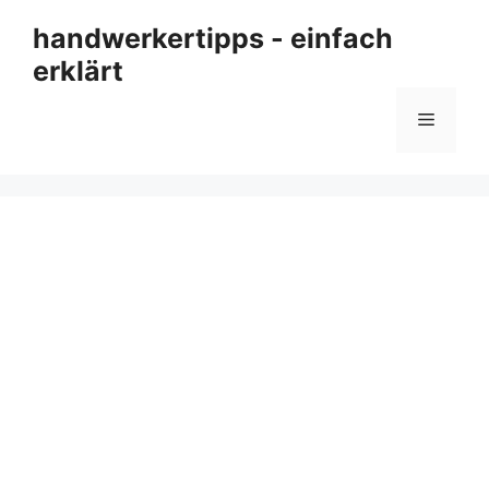
Zum
handwerkertipps - einfach
Inhalt
erklärt
springen
Menü