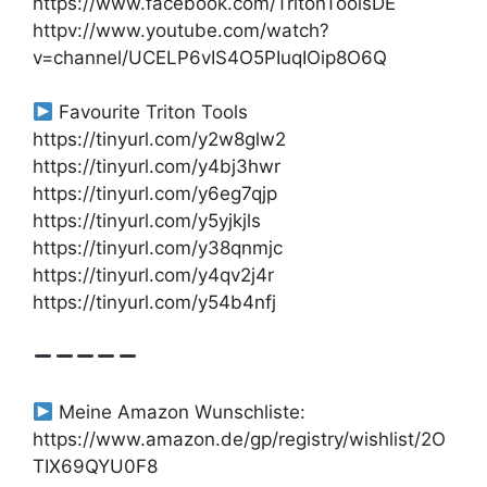
https://www.facebook.com/TritonToolsDE
httpv://www.youtube.com/watch?
v=channel/UCELP6vIS4O5PIuqIOip8O6Q
Favourite Triton Tools
https://tinyurl.com/y2w8glw2
https://tinyurl.com/y4bj3hwr
https://tinyurl.com/y6eg7qjp
https://tinyurl.com/y5yjkjls
https://tinyurl.com/y38qnmjc
https://tinyurl.com/y4qv2j4r
https://tinyurl.com/y54b4nfj
Meine Amazon Wunschliste:
https://www.amazon.de/gp/registry/wishlist/2O
TIX69QYU0F8