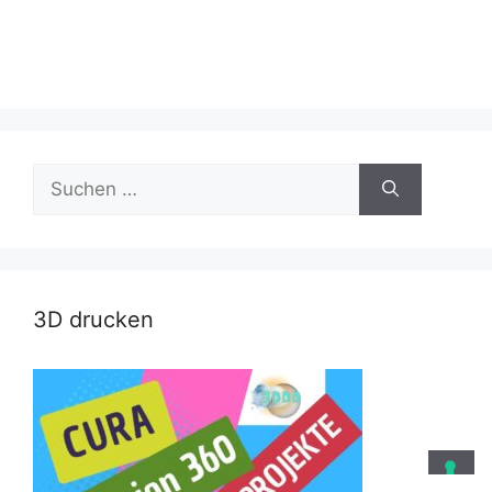
Suche
nach:
3D drucken