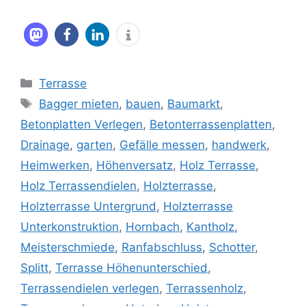
Kategorien
Terrasse
Schlagwörter
Bagger mieten
,
bauen
,
Baumarkt
,
Betonplatten Verlegen
,
Betonterrassenplatten
,
Drainage
,
garten
,
Gefälle messen
,
handwerk
,
Heimwerken
,
Höhenversatz
,
Holz Terrasse
,
Holz Terrassendielen
,
Holzterrasse
,
Holzterrasse Untergrund
,
Holzterrasse
Unterkonstruktion
,
Hornbach
,
Kantholz
,
Meisterschmiede
,
Ranfabschluss
,
Schotter
,
Splitt
,
Terrasse Höhenunterschied
,
Terrassendielen verlegen
,
Terrassenholz
,