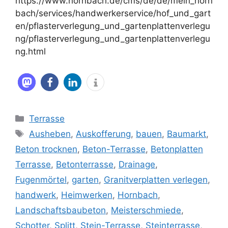
https://www.hornbach.de/cms/de/de/mein_horn
bach/services/handwerkerservice/hof_und_gart
en/pflasterverlegung_und_gartenplattenverlegu
ng/pflasterverlegung_und_gartenplattenverlegu
ng.html
Kategorien
Terrasse
Schlagwörter
Ausheben
,
Auskofferung
,
bauen
,
Baumarkt
,
Beton trocknen
,
Beton-Terrasse
,
Betonplatten
Terrasse
,
Betonterrasse
,
Drainage
,
Fugenmörtel
,
garten
,
Granitverplatten verlegen
,
handwerk
,
Heimwerken
,
Hornbach
,
Landschaftsbaubeton
,
Meisterschmiede
,
Schotter
,
Splitt
,
Stein-Terrasse
,
Steinterrasse
,