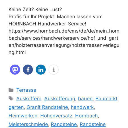
Keine Zeit? Keine Lust?
Profis für Ihr Projekt. Machen lassen vom
HORNBACH Handwerker-Service!
https://www.hornbach.de/cms/de/de/mein_horn
bach/services/handwerkerservice/hof_und_gart
en/holzterrassenverlegung/holzterrassenverlegu
ng.html
Kategorien
Terrasse
Schlagwörter
Auskoffern
,
Auskofferung
,
bauen
,
Baumarkt
,
garten
,
Granit Randsteine
,
handwerk
,
Heimwerken
,
Höhenversatz
,
Hornbach
,
Meisterschmiede
,
Randsteine
,
Randsteine