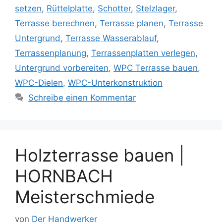
setzen
,
Rüttelplatte
,
Schotter
,
Stelzlager
,
Terrasse berechnen
,
Terrasse planen
,
Terrasse
Untergrund
,
Terrasse Wasserablauf
,
Terrassenplanung
,
Terrassenplatten verlegen
,
Untergrund vorbereiten
,
WPC Terrasse bauen
,
WPC-Dielen
,
WPC-Unterkonstruktion
Schreibe einen Kommentar
Holzterrasse bauen |
HORNBACH
Meisterschmiede
von
Der Handwerker