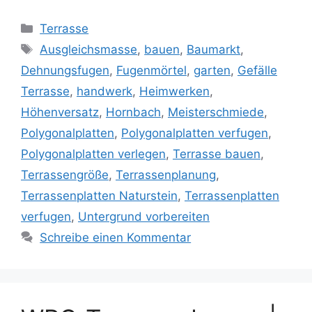
Kategorien
Terrasse
Schlagwörter
Ausgleichsmasse
,
bauen
,
Baumarkt
,
Dehnungsfugen
,
Fugenmörtel
,
garten
,
Gefälle
Terrasse
,
handwerk
,
Heimwerken
,
Höhenversatz
,
Hornbach
,
Meisterschmiede
,
Polygonalplatten
,
Polygonalplatten verfugen
,
Polygonalplatten verlegen
,
Terrasse bauen
,
Terrassengröße
,
Terrassenplanung
,
Terrassenplatten Naturstein
,
Terrassenplatten
verfugen
,
Untergrund vorbereiten
Schreibe einen Kommentar