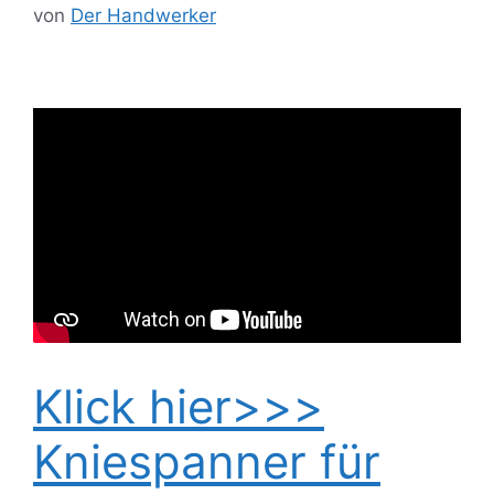
von
Der Handwerker
Klick hier>>>
Kniespanner für