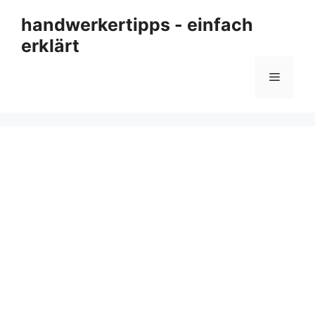
Zum
handwerkertipps - einfach
Inhalt
erklärt
springen
Menü