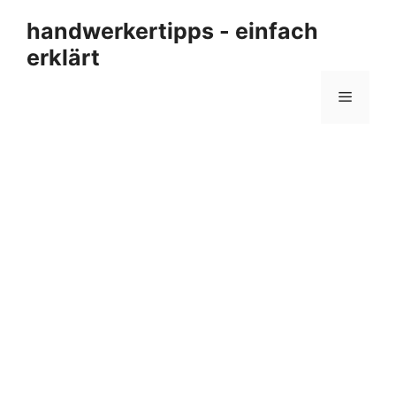
Zum
handwerkertipps - einfach
Inhalt
erklärt
springen
Menü