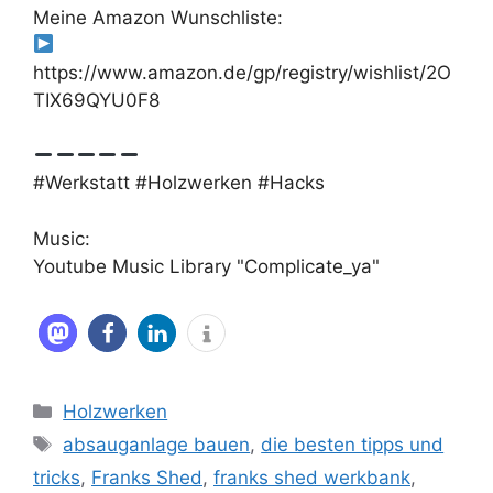
Meine Amazon Wunschliste:
https://www.amazon.de/gp/registry/wishlist/2O
TIX69QYU0F8
#Werkstatt #Holzwerken #Hacks
Music:
Youtube Music Library "Complicate_ya"
Kategorien
Holzwerken
Schlagwörter
absauganlage bauen
,
die besten tipps und
tricks
,
Franks Shed
,
franks shed werkbank
,