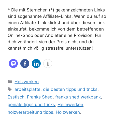
* Die mit Sternchen (*) gekennzeichneten Links
sind sogenannte Affiliate-Links. Wenn du auf so
einen Affiliate-Link klickst und über diesen Link
einkaufst, bekomme ich von dem betreffenden
Online-Shop oder Anbieter eine Provision. Für
dich verändert sich der Preis nicht und du
kannst mich völlig stressfrei unterstützen!
Kategorien
Holzwerken
Schlagwörter
arbeitsplatte
,
die besten tipps und tricks
,
Esstisch
,
Franks Shed
,
franks shed werkbank
,
geniale tipps und tricks
,
Heimwerken
,
holzverarbeitung tipps
,
Holzwerken
,