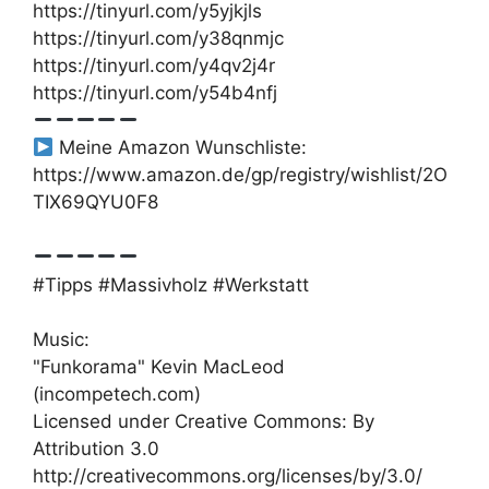
https://tinyurl.com/y5yjkjls
https://tinyurl.com/y38qnmjc
https://tinyurl.com/y4qv2j4r
https://tinyurl.com/y54b4nfj
Meine Amazon Wunschliste:
https://www.amazon.de/gp/registry/wishlist/2O
TIX69QYU0F8
#Tipps #Massivholz #Werkstatt
Music:
"Funkorama" Kevin MacLeod
(incompetech.com)
Licensed under Creative Commons: By
Attribution 3.0
http://creativecommons.org/licenses/by/3.0/