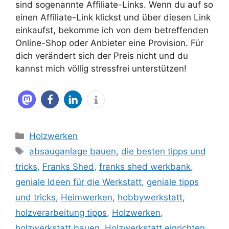
sind sogenannte Affiliate-Links. Wenn du auf so
einen Affiliate-Link klickst und über diesen Link
einkaufst, bekomme ich von dem betreffenden
Online-Shop oder Anbieter eine Provision. Für
dich verändert sich der Preis nicht und du
kannst mich völlig stressfrei unterstützen!
Kategorien
Holzwerken
Schlagwörter
absauganlage bauen
,
die besten tipps und
tricks
,
Franks Shed
,
franks shed werkbank
,
geniale Ideen für die Werkstatt
,
geniale tipps
und tricks
,
Heimwerken
,
hobbywerkstatt
,
holzverarbeitung tipps
,
Holzwerken
,
holzwerkstatt bauen
,
Holzwerkstatt einrichten
,