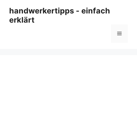
Zum
handwerkertipps - einfach
Inhalt
erklärt
springen
Menü