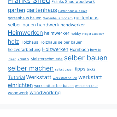
Franks Shed
Franks Shed woodwork
gartenhaus
garten
Gartenhaus aus Holz
gartenhaus
gartenhaus bauen
Gartenhaus modern
selber bauen
handwerk
handwerker
Heimwerken
heimwerker
hobby
Holger Laudeley
holz
Holzhaus
Holzhaus selber bauen
Holzwerken
holzverarbeitung
Hornbach
how to
selber bauen
Meisterschmiede
kreativ
ideen
selber machen
tipps
tricks
selbst bauen
Werkstatt
werkstatt
Tutorial
werkstatt bauen
einrichten
werkstatt selber bauen
werkstatt tour
woodworking
woodwork