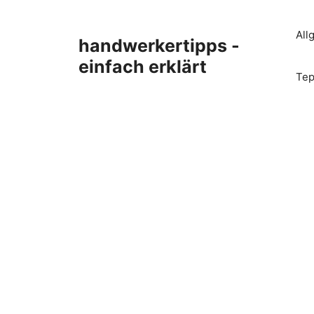
Zum
Inhalt
All
handwerkertipps -
springen
einfach erklärt
Tep