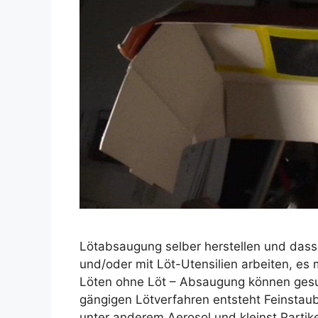
Lötabsaugung selber herstellen und dass m
und/oder mit Löt-Utensilien arbeiten, e
Löten ohne Löt – Absaugung können gesu
gängigen Lötverfahren entsteht Feinstaub
unter anderem Aerosol und kleinst Partik