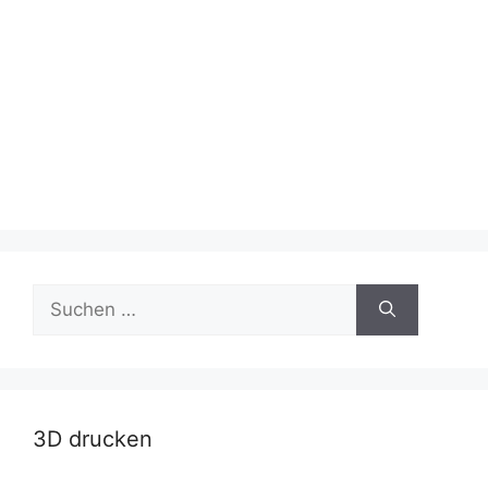
Suche
nach:
3D drucken