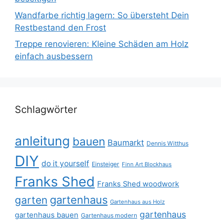
Wandfarbe richtig lagern: So übersteht Dein
Restbestand den Frost
Treppe renovieren: Kleine Schäden am Holz
einfach ausbessern
Schlagwörter
anleitung
bauen
Baumarkt
Dennis Witthus
DIY
do it yourself
Einsteiger
Finn Art Blockhaus
Franks Shed
Franks Shed woodwork
gartenhaus
garten
Gartenhaus aus Holz
gartenhaus
gartenhaus bauen
Gartenhaus modern