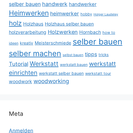
selber bauen
handwerk
handwerker
Heimwerken
heimwerker
hobby
Holger Laudeley
holz
Holzhaus
Holzhaus selber bauen
Holzwerken
holzverarbeitung
Hornbach
how to
selber bauen
Meisterschmiede
kreativ
ideen
selber machen
tipps
tricks
selbst bauen
Werkstatt
werkstatt
Tutorial
werkstatt bauen
einrichten
werkstatt selber bauen
werkstatt tour
woodworking
woodwork
Meta
Anmelden