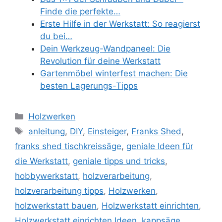
Finde die perfekte…
Erste Hilfe in der Werkstatt: So reagierst
du bei…
Dein Werkzeug-Wandpaneel: Die
Revolution für deine Werkstatt
Gartenmöbel winterfest machen: Die
besten Lagerungs-Tipps
Kategorien
Holzwerken
Schlagwörter
anleitung
,
DIY
,
Einsteiger
,
Franks Shed
,
franks shed tischkreissäge
,
geniale Ideen für
die Werkstatt
,
geniale tipps und tricks
,
hobbywerkstatt
,
holzverarbeitung
,
holzverarbeitung tipps
,
Holzwerken
,
holzwerkstatt bauen
,
Holzwerkstatt einrichten
,
Holzwerkstatt einrichten Ideen
,
kappsäge