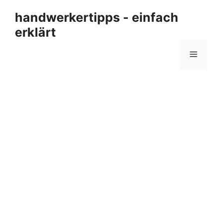
Zum
handwerkertipps - einfach
Inhalt
erklärt
springen
Menü