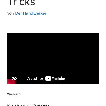
Tricks
von
Der Handwerker
Werbung
Klick hier>>> [amazon