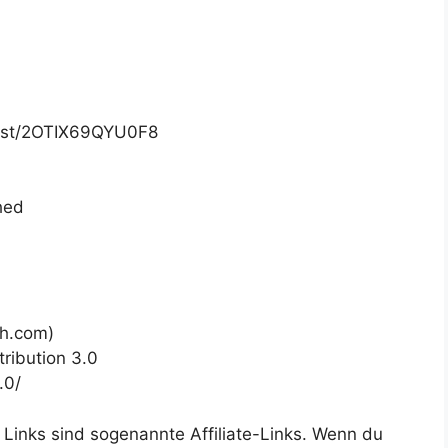
list/2OTIX69QYU0F8
hed
h.com)
ribution 3.0
.0/
 Links sind sogenannte Affiliate-Links. Wenn du