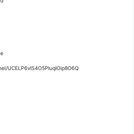
ed
de
nnel/UCELP6vIS4O5PIuqIOip8O6Q