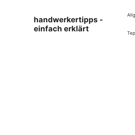
Zum
Inhalt
All
handwerkertipps -
springen
einfach erklärt
Tep