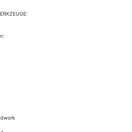
ERKZEUGE:
r:
odwork