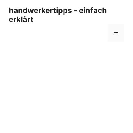
Zum
handwerkertipps - einfach
Inhalt
erklärt
springen
Menü