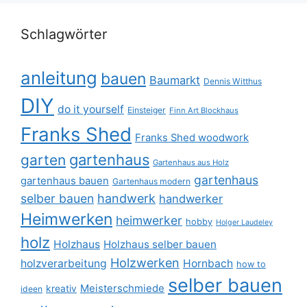
Schlagwörter
anleitung
bauen
Baumarkt
Dennis Witthus
DIY
do it yourself
Einsteiger
Finn Art Blockhaus
Franks Shed
Franks Shed woodwork
gartenhaus
garten
Gartenhaus aus Holz
gartenhaus
gartenhaus bauen
Gartenhaus modern
selber bauen
handwerk
handwerker
Heimwerken
heimwerker
hobby
Holger Laudeley
holz
Holzhaus
Holzhaus selber bauen
Holzwerken
holzverarbeitung
Hornbach
how to
selber bauen
Meisterschmiede
kreativ
ideen