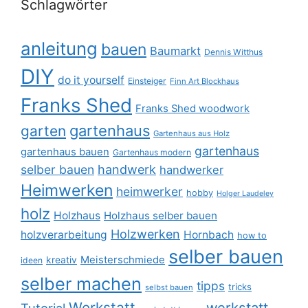
Schlagwörter
anleitung
bauen
Baumarkt
Dennis Witthus
DIY
do it yourself
Einsteiger
Finn Art Blockhaus
Franks Shed
Franks Shed woodwork
gartenhaus
garten
Gartenhaus aus Holz
gartenhaus
gartenhaus bauen
Gartenhaus modern
selber bauen
handwerk
handwerker
Heimwerken
heimwerker
hobby
Holger Laudeley
holz
Holzhaus
Holzhaus selber bauen
Holzwerken
holzverarbeitung
Hornbach
how to
selber bauen
Meisterschmiede
kreativ
ideen
selber machen
tipps
tricks
selbst bauen
Werkstatt
werkstatt