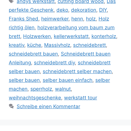
andys werkstatt
,
cutting board wood
,
Das
perfekte Geschenk
,
deko
,
dekoration
,
DIY
,
Franks Shed
,
heimwerker
,
henn
,
holz
,
Holz
richtig ölen
,
holzverarbeitung vom baum zum
brett
,
Holzwerken
,
kellerwerkstatt
,
konterholz
,
kreativ
,
küche
,
Massivholz
,
schneidebrett
,
schneidebrett bauen
,
Schneidebrett bauen
Anleitung
,
schneidebrett diy
,
schneidebrett
selber bauen
,
schneidebrett selber machen
,
selber bauen
,
selber bauen einfach
,
selber
machen
,
sperrholz
,
walnut
,
weihnachtsgeschenke
,
werkstatt tour
Schreibe einen Kommentar