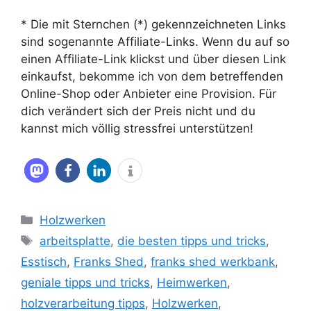
* Die mit Sternchen (*) gekennzeichneten Links
sind sogenannte Affiliate-Links. Wenn du auf so
einen Affiliate-Link klickst und über diesen Link
einkaufst, bekomme ich von dem betreffenden
Online-Shop oder Anbieter eine Provision. Für
dich verändert sich der Preis nicht und du
kannst mich völlig stressfrei unterstützen!
Kategorien
Holzwerken
Schlagwörter
arbeitsplatte
,
die besten tipps und tricks
,
Esstisch
,
Franks Shed
,
franks shed werkbank
,
geniale tipps und tricks
,
Heimwerken
,
holzverarbeitung tipps
,
Holzwerken
,