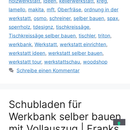
holzwerkstatt
,
ideen
,
kellerwerkstatt
,
kreg
,
lamello
,
makita
,
mft
,
Oberfräse
,
ordnung in der
werkstatt
,
osmo
,
schreiner
,
selber bauen
,
spax
,
sperrholz
,
tdesignz
,
tischkreissäge
,
Tischkreissäge selber bauen
,
tischler
,
triton
,
werkbank
,
Werkstatt
,
werkstatt einrichten
,
werkstatt ideen
,
werkstatt selber bauen
,
werkstatt tour
,
werkstattschau
,
woodshop
Schreibe einen Kommentar
Schubladen für
Werkbank selber bauen
mit Vollauszug | Franks