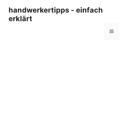
Zum
handwerkertipps - einfach
Inhalt
erklärt
springen
Menü