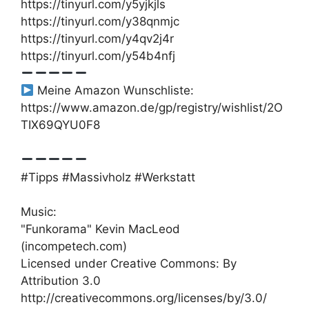
https://tinyurl.com/y5yjkjls
https://tinyurl.com/y38qnmjc
https://tinyurl.com/y4qv2j4r
https://tinyurl.com/y54b4nfj
Meine Amazon Wunschliste:
https://www.amazon.de/gp/registry/wishlist/2O
TIX69QYU0F8
#Tipps #Massivholz #Werkstatt
Music:
"Funkorama" Kevin MacLeod
(incompetech.com)
Licensed under Creative Commons: By
Attribution 3.0
http://creativecommons.org/licenses/by/3.0/