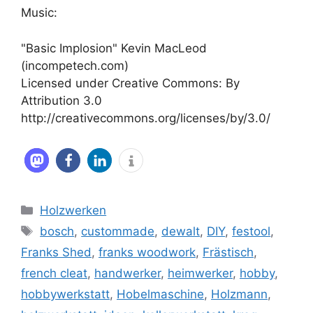
Music:
"Basic Implosion" Kevin MacLeod
(incompetech.com)
Licensed under Creative Commons: By
Attribution 3.0
http://creativecommons.org/licenses/by/3.0/
Kategorien
Holzwerken
Schlagwörter
bosch
,
custommade
,
dewalt
,
DIY
,
festool
,
Franks Shed
,
franks woodwork
,
Frästisch
,
french cleat
,
handwerker
,
heimwerker
,
hobby
,
hobbywerkstatt
,
Hobelmaschine
,
Holzmann
,