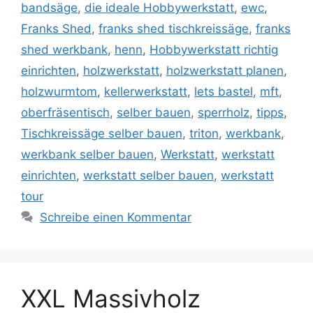
bandsäge
,
die ideale Hobbywerkstatt
,
ewc
,
Franks Shed
,
franks shed tischkreissäge
,
franks
shed werkbank
,
henn
,
Hobbywerkstatt richtig
einrichten
,
holzwerkstatt
,
holzwerkstatt planen
,
holzwurmtom
,
kellerwerkstatt
,
lets bastel
,
mft
,
oberfräsentisch
,
selber bauen
,
sperrholz
,
tipps
,
Tischkreissäge selber bauen
,
triton
,
werkbank
,
werkbank selber bauen
,
Werkstatt
,
werkstatt
einrichten
,
werkstatt selber bauen
,
werkstatt
tour
Schreibe einen Kommentar
XXL Massivholz