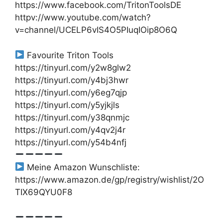
https://www.facebook.com/TritonToolsDE
httpv://www.youtube.com/watch?
v=channel/UCELP6vIS4O5PIuqIOip8O6Q
Favourite Triton Tools
https://tinyurl.com/y2w8glw2
https://tinyurl.com/y4bj3hwr
https://tinyurl.com/y6eg7qjp
https://tinyurl.com/y5yjkjls
https://tinyurl.com/y38qnmjc
https://tinyurl.com/y4qv2j4r
https://tinyurl.com/y54b4nfj
Meine Amazon Wunschliste:
https://www.amazon.de/gp/registry/wishlist/2O
TIX69QYU0F8