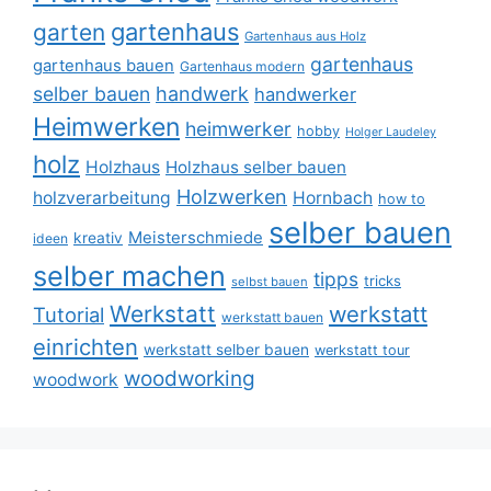
gartenhaus
garten
Gartenhaus aus Holz
gartenhaus
gartenhaus bauen
Gartenhaus modern
selber bauen
handwerk
handwerker
Heimwerken
heimwerker
hobby
Holger Laudeley
holz
Holzhaus
Holzhaus selber bauen
Holzwerken
holzverarbeitung
Hornbach
how to
selber bauen
Meisterschmiede
kreativ
ideen
selber machen
tipps
tricks
selbst bauen
Werkstatt
werkstatt
Tutorial
werkstatt bauen
einrichten
werkstatt selber bauen
werkstatt tour
woodworking
woodwork