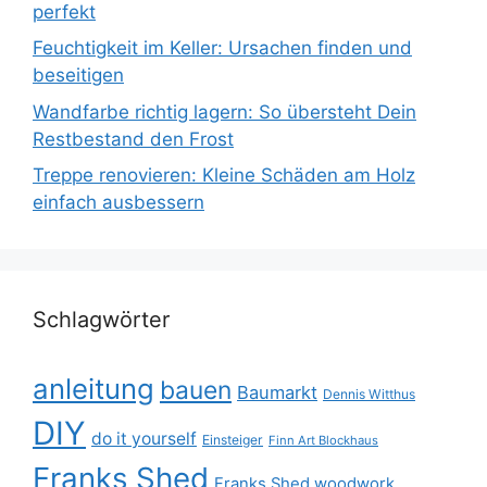
perfekt
Feuchtigkeit im Keller: Ursachen finden und
beseitigen
Wandfarbe richtig lagern: So übersteht Dein
Restbestand den Frost
Treppe renovieren: Kleine Schäden am Holz
einfach ausbessern
Schlagwörter
anleitung
bauen
Baumarkt
Dennis Witthus
DIY
do it yourself
Einsteiger
Finn Art Blockhaus
Franks Shed
Franks Shed woodwork