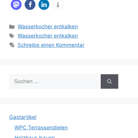
Kategorien
Wasserkocher entkalken
Schlagwörter
Wasserkocher entkalken
Schreibe einen Kommentar
Suche
nach:
Gastartikel
WPC Terrassendielen
Holzhaus bauen