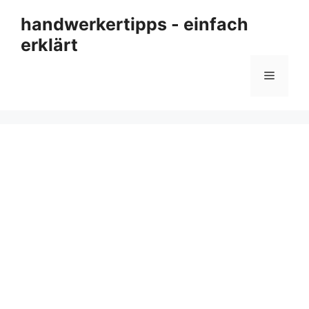
Zum
handwerkertipps - einfach
Inhalt
erklärt
springen
Menü