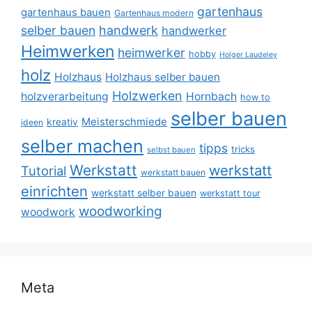
gartenhaus
gartenhaus bauen
Gartenhaus modern
selber bauen
handwerk
handwerker
Heimwerken
heimwerker
hobby
Holger Laudeley
holz
Holzhaus
Holzhaus selber bauen
Holzwerken
holzverarbeitung
Hornbach
how to
selber bauen
Meisterschmiede
kreativ
ideen
selber machen
tipps
tricks
selbst bauen
Werkstatt
werkstatt
Tutorial
werkstatt bauen
einrichten
werkstatt selber bauen
werkstatt tour
woodworking
woodwork
Meta