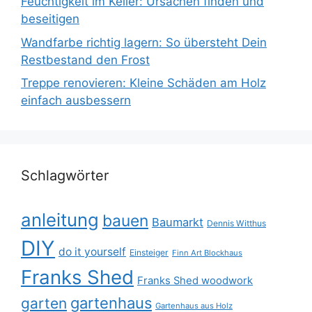
Feuchtigkeit im Keller: Ursachen finden und
beseitigen
Wandfarbe richtig lagern: So übersteht Dein
Restbestand den Frost
Treppe renovieren: Kleine Schäden am Holz
einfach ausbessern
Schlagwörter
anleitung
bauen
Baumarkt
Dennis Witthus
DIY
do it yourself
Einsteiger
Finn Art Blockhaus
Franks Shed
Franks Shed woodwork
gartenhaus
garten
Gartenhaus aus Holz