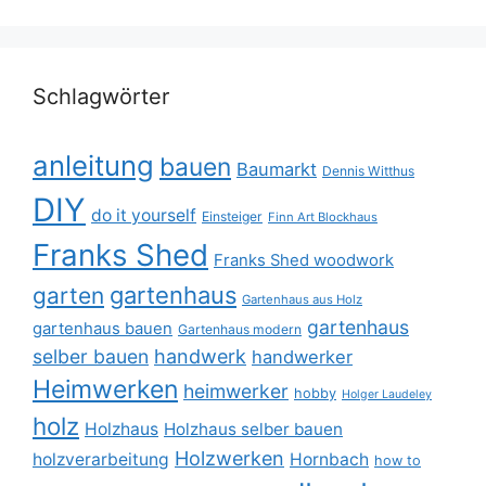
Schlagwörter
anleitung
bauen
Baumarkt
Dennis Witthus
DIY
do it yourself
Einsteiger
Finn Art Blockhaus
Franks Shed
Franks Shed woodwork
gartenhaus
garten
Gartenhaus aus Holz
gartenhaus
gartenhaus bauen
Gartenhaus modern
selber bauen
handwerk
handwerker
Heimwerken
heimwerker
hobby
Holger Laudeley
holz
Holzhaus
Holzhaus selber bauen
Holzwerken
holzverarbeitung
Hornbach
how to