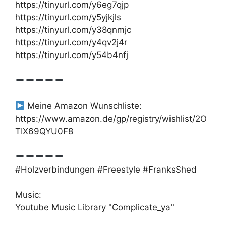
https://tinyurl.com/y6eg7qjp
https://tinyurl.com/y5yjkjls
https://tinyurl.com/y38qnmjc
https://tinyurl.com/y4qv2j4r
https://tinyurl.com/y54b4nfj
Meine Amazon Wunschliste:
https://www.amazon.de/gp/registry/wishlist/2O
TIX69QYU0F8
#Holzverbindungen #Freestyle #FranksShed
Music:
Youtube Music Library "Complicate_ya"