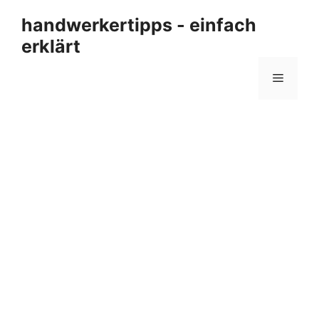
Zum
handwerkertipps - einfach
Inhalt
erklärt
springen
Menü