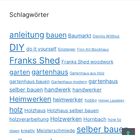
Schlagwörter
anleitung
bauen
Baumarkt
Dennis Witthus
DIY
do it yourself
Einsteiger
Finn Art Blockhaus
Franks Shed
Franks Shed woodwork
gartenhaus
garten
Gartenhaus aus Holz
gartenhaus
gartenhaus bauen
Gartenhaus modern
selber bauen
handwerk
handwerker
Heimwerken
heimwerker
hobby
Holger Laudeley
holz
Holzhaus
Holzhaus selber bauen
Holzwerken
holzverarbeitung
Hornbach
how to
selber bauen
Meisterschmiede
kreativ
ideen