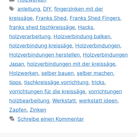
Schlagwörter
anleitung
,
DIY
,
fingerzinken mit der
kreissäge
,
Franks Shed
,
Franks Shed Fingers
,
franks shed tischkreissäge
,
Hacks
,
holzverarbeitung
,
Holzverbindung balken
,
holzverbindung kreissäge
,
Holzverbindungen
,
Holzverbindungen herstellen
,
Holzverbindungen
Japan
,
holzverbindungen mit der kreissäge
,
Holzwerken
,
selber bauen
,
selber machen
,
tipps
,
tischkreissäge vorrichtung
,
tricks
,
vorrichtungen für die kreissäge
,
vorrichtungen
holzbearbeitung
,
Werkstatt
,
werkstatt ideen
,
Zapfen
,
Zinken
Schreibe einen Kommentar