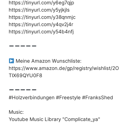
https://tinyurl.com/y6eg7qjp
https://tinyurl.com/y5yjkjls
https://tinyurl.com/y38qnmjc
https://tinyurl.com/y4qv2j4r
https://tinyurl.com/y54b4nfj
Meine Amazon Wunschliste:
https://www.amazon.de/gp/registry/wishlist/2O
TIX69QYU0F8
#Holzverbindungen #Freestyle #FranksShed
Music:
Youtube Music Library "Complicate_ya"