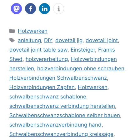
Kategorien
Holzwerken
Schlagwörter
anleitung
,
DIY
,
dovetail jig
,
dovetail joint
,
dovetail joint table saw
,
Einsteiger
,
Franks
Shed
,
holzverarbeitung
,
Holzverbindungen
herstellen
,
holzverbindungen ohne schrauben
,
Holzverbindungen Schwalbenschwanz
,
Holzverbindungen Zapfen
,
Holzwerken
,
schwalbenschwanz schablone
,
schwalbenschwanz verbindung herstellen
,
Schwalbenschwanzschablone selber bauen
,
schwalbenschwanzverbindung hand
,
Schwalbenschwanzverbindung kreissäge
,