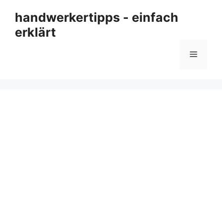
Zum
handwerkertipps - einfach
Inhalt
erklärt
springen
Menü