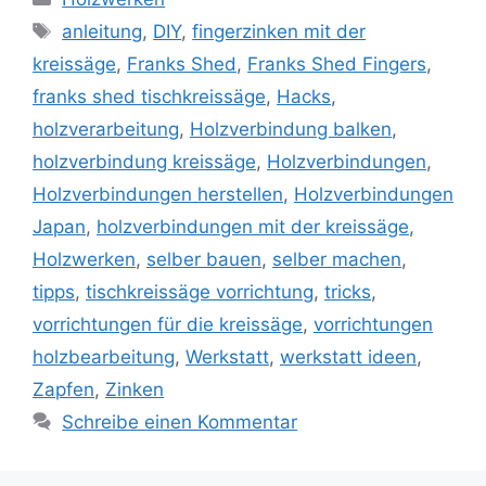
Schlagwörter
anleitung
,
DIY
,
fingerzinken mit der
kreissäge
,
Franks Shed
,
Franks Shed Fingers
,
franks shed tischkreissäge
,
Hacks
,
holzverarbeitung
,
Holzverbindung balken
,
holzverbindung kreissäge
,
Holzverbindungen
,
Holzverbindungen herstellen
,
Holzverbindungen
Japan
,
holzverbindungen mit der kreissäge
,
Holzwerken
,
selber bauen
,
selber machen
,
tipps
,
tischkreissäge vorrichtung
,
tricks
,
vorrichtungen für die kreissäge
,
vorrichtungen
holzbearbeitung
,
Werkstatt
,
werkstatt ideen
,
Zapfen
,
Zinken
Schreibe einen Kommentar