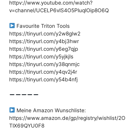
httpv://www.youtube.com/watch?
v=channel/UCELP6vIS4O5PIuqIOip8O6Q
Favourite Triton Tools
https://tinyurl.com/y2w8glw2
https://tinyurl.com/y4bj3hwr
https://tinyurl.com/y6eg7qjp
https://tinyurl.com/y5yjkjls
https://tinyurl.com/y38qnmjc
https://tinyurl.com/y4qv2j4r
https://tinyurl.com/y54b4nfj
Meine Amazon Wunschliste:
https://www.amazon.de/gp/registry/wishlist/2O
TIX69QYU0F8