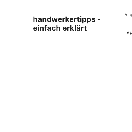
Zum
Inhalt
All
handwerkertipps -
springen
einfach erklärt
Tep