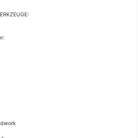
ERKZEUGE:
r:
odwork