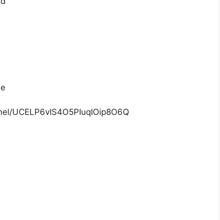
ed
de
nnel/UCELP6vIS4O5PIuqIOip8O6Q