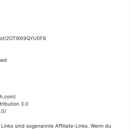
list/2OTIX69QYU0F8
hed
h.com)
ribution 3.0
.0/
 Links sind sogenannte Affiliate-Links. Wenn du