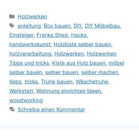
Kategorien
Holzwerken
Schlagwörter
anleitung
,
Box bauen
,
DIY
,
DIY Möbelbau
,
Einsteiger
,
Franks Shed
,
Hacks
,
handwerkskunst
,
Holzkiste selber bauen
,
holzverarbeitung
,
Holzwerken
,
Holzwerken
Tipps und tricks
,
Kiste aus Holz bauen
,
möbel
selber bauen
,
selber bauen
,
selber machen
,
tipps
,
tricks
,
Truhe bauen
,
Wäschetruhe
,
Werkstatt
,
Wohnung einrichten Ideen
,
woodworking
Schreibe einen Kommentar