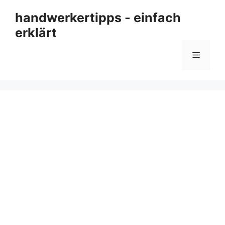
Zum
handwerkertipps - einfach
Inhalt
erklärt
springen
Menü