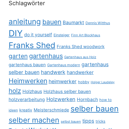
Schlagwörter
anleitung
bauen
Baumarkt
Dennis Witthus
DIY
do it yourself
Einsteiger
Finn Art Blockhaus
Franks Shed
Franks Shed woodwork
gartenhaus
garten
Gartenhaus aus Holz
gartenhaus
gartenhaus bauen
Gartenhaus modern
selber bauen
handwerk
handwerker
Heimwerken
heimwerker
hobby
Holger Laudeley
holz
Holzhaus
Holzhaus selber bauen
Holzwerken
holzverarbeitung
Hornbach
how to
selber bauen
Meisterschmiede
kreativ
ideen
selber machen
tipps
tricks
selbst bauen