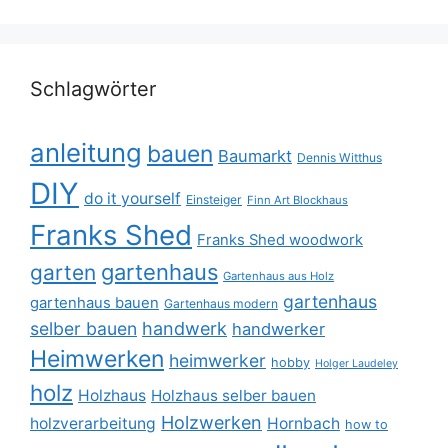
Schlagwörter
anleitung
bauen
Baumarkt
Dennis Witthus
DIY
do it yourself
Einsteiger
Finn Art Blockhaus
Franks Shed
Franks Shed woodwork
gartenhaus
garten
Gartenhaus aus Holz
gartenhaus
gartenhaus bauen
Gartenhaus modern
selber bauen
handwerk
handwerker
Heimwerken
heimwerker
hobby
Holger Laudeley
holz
Holzhaus
Holzhaus selber bauen
Holzwerken
holzverarbeitung
Hornbach
how to