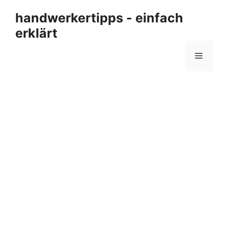
Zum
handwerkertipps - einfach
Inhalt
erklärt
springen
Menü