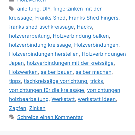
Schlagwörter
anleitung
,
DIY
,
fingerzinken mit der
kreissäge
,
Franks Shed
,
Franks Shed Fingers
,
franks shed tischkreissäge
,
Hacks
,
holzverarbeitung
,
Holzverbindung balken
,
holzverbindung kreissäge
,
Holzverbindungen
,
Holzverbindungen herstellen
,
Holzverbindungen
Japan
,
holzverbindungen mit der kreissäge
,
Holzwerken
,
selber bauen
,
selber machen
,
tipps
,
tischkreissäge vorrichtung
,
tricks
,
vorrichtungen für die kreissäge
,
vorrichtungen
holzbearbeitung
,
Werkstatt
,
werkstatt ideen
,
Zapfen
,
Zinken
Schreibe einen Kommentar