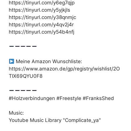
https://tinyurl.com/y6eg7qjp
https://tinyurl.com/y5yjkjls
https://tinyurl.com/y38qnmjc
https://tinyurl.com/y4qv2j4r
https://tinyurl.com/y54b4nfj
Meine Amazon Wunschliste:
https://www.amazon.de/gp/registry/wishlist/2O
TIX69QYU0F8
#Holzverbindungen #Freestyle #FranksShed
Music:
Youtube Music Library "Complicate_ya"