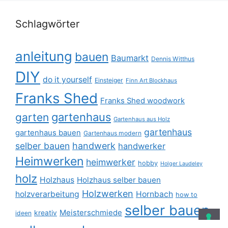
Schlagwörter
anleitung
bauen
Baumarkt
Dennis Witthus
DIY
do it yourself
Einsteiger
Finn Art Blockhaus
Franks Shed
Franks Shed woodwork
gartenhaus
garten
Gartenhaus aus Holz
gartenhaus
gartenhaus bauen
Gartenhaus modern
selber bauen
handwerk
handwerker
Heimwerken
heimwerker
hobby
Holger Laudeley
holz
Holzhaus
Holzhaus selber bauen
Holzwerken
holzverarbeitung
Hornbach
how to
selber bauen
Meisterschmiede
kreativ
ideen