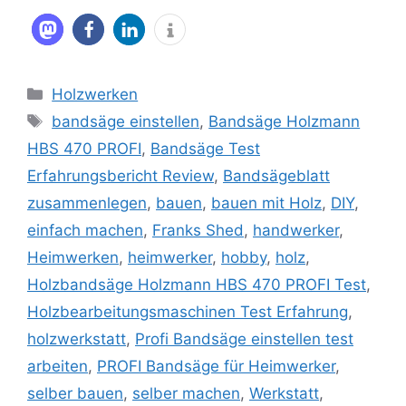
Kategorien
Holzwerken
Schlagwörter
bandsäge einstellen
,
Bandsäge Holzmann
HBS 470 PROFI
,
Bandsäge Test
Erfahrungsbericht Review
,
Bandsägeblatt
zusammenlegen
,
bauen
,
bauen mit Holz
,
DIY
,
einfach machen
,
Franks Shed
,
handwerker
,
Heimwerken
,
heimwerker
,
hobby
,
holz
,
Holzbandsäge Holzmann HBS 470 PROFI Test
,
Holzbearbeitungsmaschinen Test Erfahrung
,
holzwerkstatt
,
Profi Bandsäge einstellen test
arbeiten
,
PROFI Bandsäge für Heimwerker
,
selber bauen
,
selber machen
,
Werkstatt
,