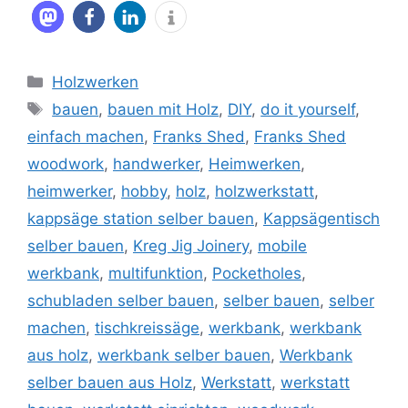
Kategorien
Holzwerken
Schlagwörter
bauen
,
bauen mit Holz
,
DIY
,
do it yourself
,
einfach machen
,
Franks Shed
,
Franks Shed
woodwork
,
handwerker
,
Heimwerken
,
heimwerker
,
hobby
,
holz
,
holzwerkstatt
,
kappsäge station selber bauen
,
Kappsägentisch
selber bauen
,
Kreg Jig Joinery
,
mobile
werkbank
,
multifunktion
,
Pocketholes
,
schubladen selber bauen
,
selber bauen
,
selber
machen
,
tischkreissäge
,
werkbank
,
werkbank
aus holz
,
werkbank selber bauen
,
Werkbank
selber bauen aus Holz
,
Werkstatt
,
werkstatt