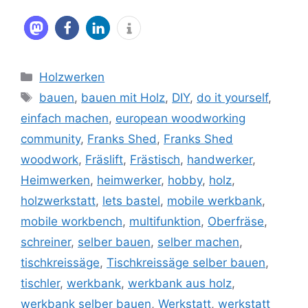
Kategorien
Holzwerken
Schlagwörter
bauen
,
bauen mit Holz
,
DIY
,
do it yourself
,
einfach machen
,
european woodworking
community
,
Franks Shed
,
Franks Shed
woodwork
,
Fräslift
,
Frästisch
,
handwerker
,
Heimwerken
,
heimwerker
,
hobby
,
holz
,
holzwerkstatt
,
lets bastel
,
mobile werkbank
,
mobile workbench
,
multifunktion
,
Oberfräse
,
schreiner
,
selber bauen
,
selber machen
,
tischkreissäge
,
Tischkreissäge selber bauen
,
tischler
,
werkbank
,
werkbank aus holz
,
werkbank selber bauen
,
Werkstatt
,
werkstatt