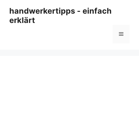
Zum
handwerkertipps - einfach
Inhalt
erklärt
springen
Menü