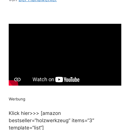
Werbung
Klick hier>>> [amazon
bestseller=“holzwerkzeug“ items=“3″
template=“list“]