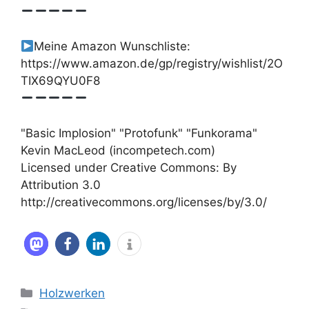
Meine Amazon Wunschliste:
https://www.amazon.de/gp/registry/wishlist/2O
TIX69QYU0F8
"Basic Implosion" "Protofunk" "Funkorama"
Kevin MacLeod (incompetech.com)
Licensed under Creative Commons: By
Attribution 3.0
http://creativecommons.org/licenses/by/3.0/
Kategorien
Holzwerken