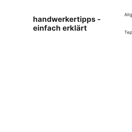
Zum
Inhalt
All
handwerkertipps -
springen
einfach erklärt
Tep