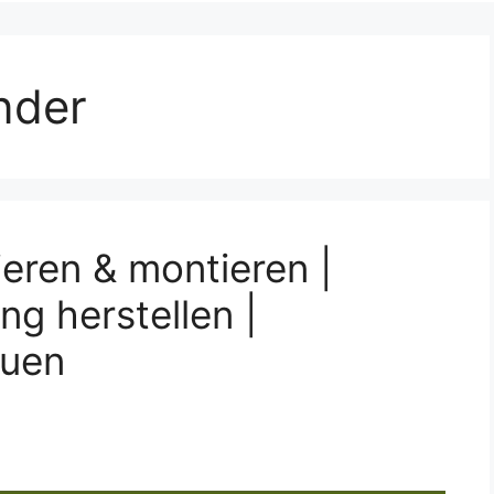
nder
ren & montieren |
ng herstellen |
auen