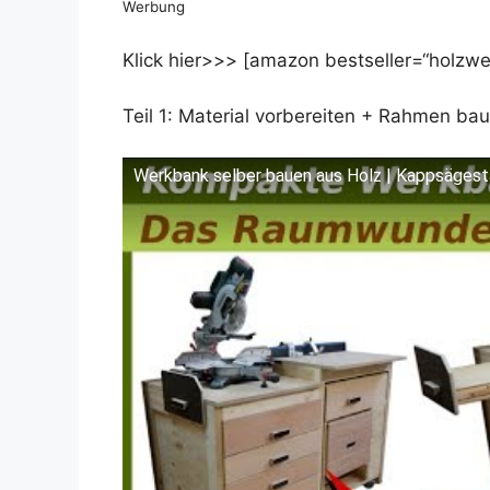
Werbung
Klick hier>>> [amazon bestseller=“holzwer
Teil 1: Material vorbereiten + Rahmen ba
Werkbank selber bauen aus Holz | Kappsägesta
Dieses Video auf YouTube ansehen