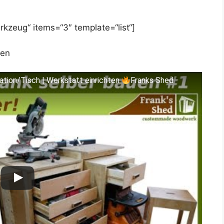
kzeug“ items=“3″ template=“list“]
uen
tion/Tisch | Werkstatt einrichten
Franks Shed