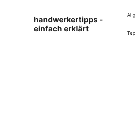
Zum
Inhalt
All
handwerkertipps -
springen
einfach erklärt
Tep