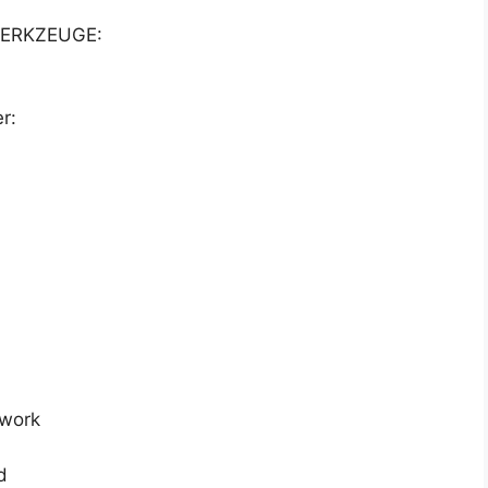
ERKZEUGE:
r:
dwork
d