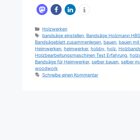
Kategorien
Holzwerken
Schlagwörter
bandsäge einstellen
,
Bandsäge Holzmann HBS
Bandsägeblatt zusammenlegen
,
bauen
,
bauen mit
Heimwerken
,
heimwerker
,
hobby
,
holz
,
Holzband
Holzbearbeitungsmaschinen Test Erfahrung
,
holz
Bandsäge für Heimwerker
,
selber bauen
,
selber m
woodwork
Schreibe einen Kommentar