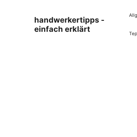
Zum
Inhalt
All
handwerkertipps -
springen
einfach erklärt
Tep