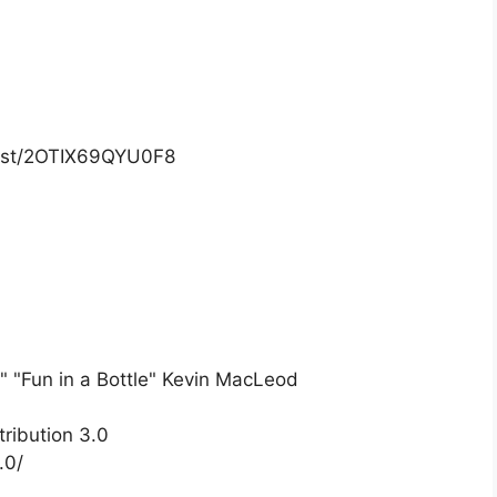
list/2OTIX69QYU0F8
" "Fun in a Bottle" Kevin MacLeod
ribution 3.0
.0/