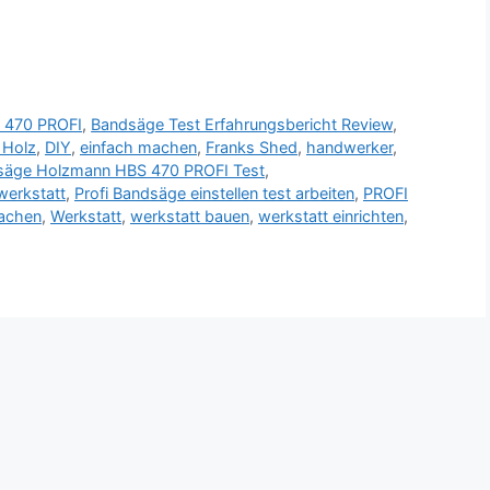
 470 PROFI
,
Bandsäge Test Erfahrungsbericht Review
,
 Holz
,
DIY
,
einfach machen
,
Franks Shed
,
handwerker
,
säge Holzmann HBS 470 PROFI Test
,
werkstatt
,
Profi Bandsäge einstellen test arbeiten
,
PROFI
achen
,
Werkstatt
,
werkstatt bauen
,
werkstatt einrichten
,