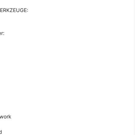
ERKZEUGE:
r:
dwork
d