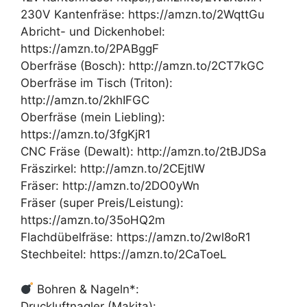
230V Kantenfräse: https://amzn.to/2WqttGu
Abricht- und Dickenhobel:
https://amzn.to/2PABggF
Oberfräse (Bosch): http://amzn.to/2CT7kGC
Oberfräse im Tisch (Triton):
http://amzn.to/2khIFGC
Oberfräse (mein Liebling):
https://amzn.to/3fgKjR1
CNC Fräse (Dewalt): http://amzn.to/2tBJDSa
Fräszirkel: http://amzn.to/2CEjtlW
Fräser: http://amzn.to/2DO0yWn
Fräser (super Preis/Leistung):
https://amzn.to/35oHQ2m
Flachdübelfräse: https://amzn.to/2wl8oR1
Stechbeitel: https://amzn.to/2CaToeL
Bohren & Nageln*:
Druckluftnagler (Makita):