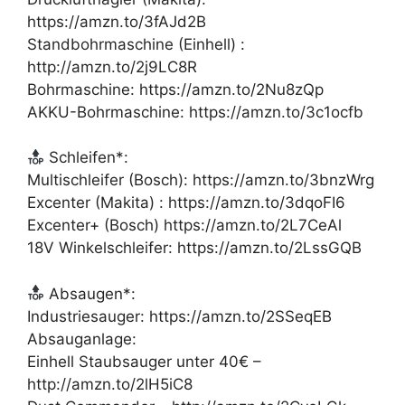
https://amzn.to/3fAJd2B
Standbohrmaschine (Einhell) :
http://amzn.to/2j9LC8R
Bohrmaschine: https://amzn.to/2Nu8zQp
AKKU-Bohrmaschine: https://amzn.to/3c1ocfb
Schleifen*:
Multischleifer (Bosch): https://amzn.to/3bnzWrg
Excenter (Makita) : https://amzn.to/3dqoFI6
Excenter+ (Bosch) https://amzn.to/2L7CeAl
18V Winkelschleifer: https://amzn.to/2LssGQB
Absaugen*:
Industriesauger: https://amzn.to/2SSeqEB
Absauganlage:
Einhell Staubsauger unter 40€ –
http://amzn.to/2lH5iC8