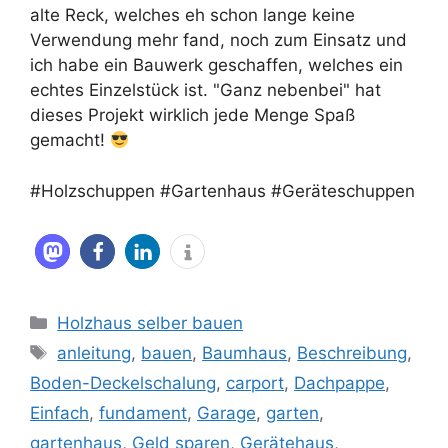
alte Reck, welches eh schon lange keine
Verwendung mehr fand, noch zum Einsatz und
ich habe ein Bauwerk geschaffen, welches ein
echtes Einzelstück ist. "Ganz nebenbei" hat
dieses Projekt wirklich jede Menge Spaß
gemacht!
#Holzschuppen #Gartenhaus #Geräteschuppen
Kategorien
Holzhaus selber bauen
Schlagwörter
anleitung
,
bauen
,
Baumhaus
,
Beschreibung
,
Boden-Deckelschalung
,
carport
,
Dachpappe
,
Einfach
,
fundament
,
Garage
,
garten
,
gartenhaus
,
Geld sparen
,
Gerätehaus
,