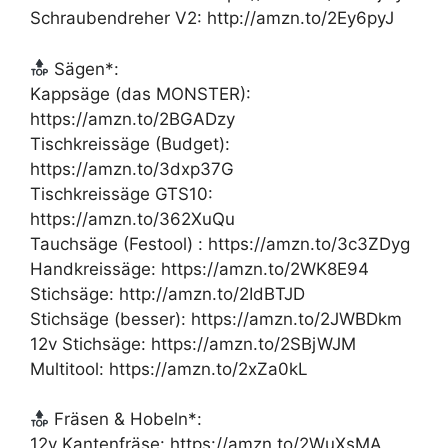
Schraubendreher V2: http://amzn.to/2Ey6pyJ
Sägen*:
Kappsäge (das MONSTER):
https://amzn.to/2BGADzy
Tischkreissäge (Budget):
https://amzn.to/3dxp37G
Tischkreissäge GTS10:
https://amzn.to/362XuQu
Tauchsäge (Festool) : https://amzn.to/3c3ZDyg
Handkreissäge: https://amzn.to/2WK8E94
Stichsäge: http://amzn.to/2IdBTJD
Stichsäge (besser): https://amzn.to/2JWBDkm
12v Stichsäge: https://amzn.to/2SBjWJM
Multitool: https://amzn.to/2xZa0kL
Fräsen & Hobeln*:
12v Kantenfräse: https://amzn.to/2WuXsMA