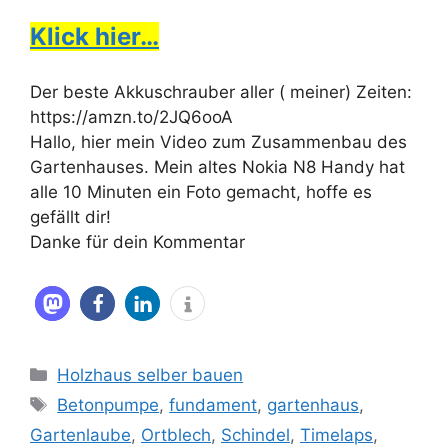
Klick hier…
Der beste Akkuschrauber aller ( meiner) Zeiten:
https://amzn.to/2JQ6ooA
Hallo, hier mein Video zum Zusammenbau des
Gartenhauses. Mein altes Nokia N8 Handy hat
alle 10 Minuten ein Foto gemacht, hoffe es
gefällt dir!
Danke für dein Kommentar
Kategorien
Holzhaus selber bauen
Schlagwörter
Betonpumpe
,
fundament
,
gartenhaus
,
Gartenlaube
,
Ortblech
,
Schindel
,
Timelaps
,