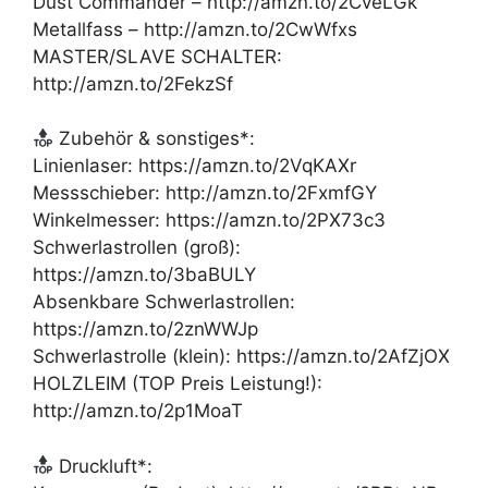
Dust Commander – http://amzn.to/2CveLGk
Metallfass – http://amzn.to/2CwWfxs
MASTER/SLAVE SCHALTER:
http://amzn.to/2FekzSf
Zubehör & sonstiges*:
Linienlaser: https://amzn.to/2VqKAXr
Messschieber: http://amzn.to/2FxmfGY
Winkelmesser: https://amzn.to/2PX73c3
Schwerlastrollen (groß):
https://amzn.to/3baBULY
Absenkbare Schwerlastrollen:
https://amzn.to/2znWWJp
Schwerlastrolle (klein): https://amzn.to/2AfZjOX
HOLZLEIM (TOP Preis Leistung!):
http://amzn.to/2p1MoaT
Druckluft*: