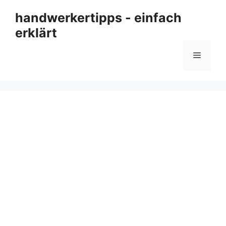
Zum
handwerkertipps - einfach
Inhalt
erklärt
springen
Menü