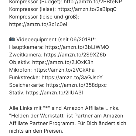
Kompressor (Budget): http://amzn.to/2BBteNP
Kompressor (leise): https://amzn.to/2sBIpqC
Kompressor (leise und groß):
https://amzn.to/3c1c0ei
Videoequipment (seit 06/2018)*:
Hauptkamera: https://amzn.to/3bLiWMQ
Zweitkamera: https://amzn.to/2S9XZ6b
Objektiv: https://amzn.to/2JOxK3h
Mikrofon: https://amzn.to/2VCkXFa
Funkstrecke: https://amzn.to/3aGJsoY
Speicherkarte: https://amzn.to/358dpxc
Stativ: https://amzn.to/2llUA3l
Alle Links mit "*" sind Amazon Affiliate Links.
"Helden der Werkstatt" ist Partner am Amazon
Affiliate Partner Programm. Für Dich ändert sich
nichts an den Preisen.