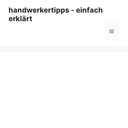
Zum
handwerkertipps - einfach
Inhalt
erklärt
springen
Menü