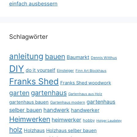
einfach ausbessern
Schlagwörter
anleitung
bauen
Baumarkt
Dennis Witthus
DIY
do it yourself
Einsteiger
Finn Art Blockhaus
Franks Shed
Franks Shed woodwork
gartenhaus
garten
Gartenhaus aus Holz
gartenhaus
gartenhaus bauen
Gartenhaus modern
selber bauen
handwerk
handwerker
Heimwerken
heimwerker
hobby
Holger Laudeley
holz
Holzhaus
Holzhaus selber bauen