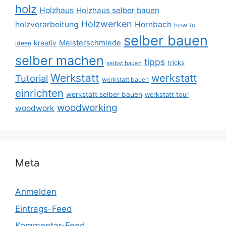
holz
Holzhaus
Holzhaus selber bauen
Holzwerken
holzverarbeitung
Hornbach
how to
selber bauen
Meisterschmiede
kreativ
ideen
selber machen
tipps
tricks
selbst bauen
Werkstatt
werkstatt
Tutorial
werkstatt bauen
einrichten
werkstatt selber bauen
werkstatt tour
woodworking
woodwork
Meta
Anmelden
Eintrags-Feed
Kommentar-Feed