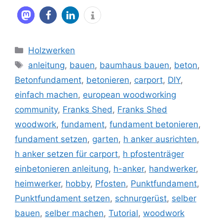
Kategorien
Holzwerken
Schlagwörter
anleitung
,
bauen
,
baumhaus bauen
,
beton
,
Betonfundament
,
betonieren
,
carport
,
DIY
,
einfach machen
,
european woodworking
community
,
Franks Shed
,
Franks Shed
woodwork
,
fundament
,
fundament betonieren
,
fundament setzen
,
garten
,
h anker ausrichten
,
h anker setzen für carport
,
h pfostenträger
einbetonieren anleitung
,
h-anker
,
handwerker
,
heimwerker
,
hobby
,
Pfosten
,
Punktfundament
,
Punktfundament setzen
,
schnurgerüst
,
selber
bauen
,
selber machen
,
Tutorial
,
woodwork