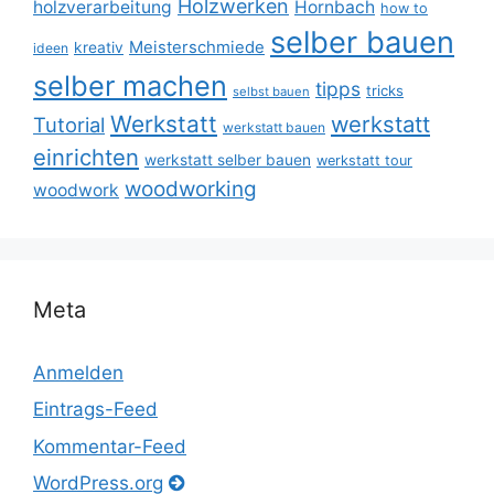
Holzwerken
holzverarbeitung
Hornbach
how to
selber bauen
Meisterschmiede
kreativ
ideen
selber machen
tipps
tricks
selbst bauen
Werkstatt
werkstatt
Tutorial
werkstatt bauen
einrichten
werkstatt selber bauen
werkstatt tour
woodworking
woodwork
Meta
Anmelden
Eintrags-Feed
Kommentar-Feed
WordPress.org