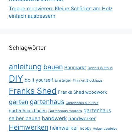
Treppe renovieren: Kleine Schäden am Holz
einfach ausbessern
Schlagwörter
anleitung
bauen
Baumarkt
Dennis Witthus
DIY
do it yourself
Einsteiger
Finn Art Blockhaus
Franks Shed
Franks Shed woodwork
gartenhaus
garten
Gartenhaus aus Holz
gartenhaus
gartenhaus bauen
Gartenhaus modern
selber bauen
handwerk
handwerker
Heimwerken
heimwerker
hobby
Holger Laudeley