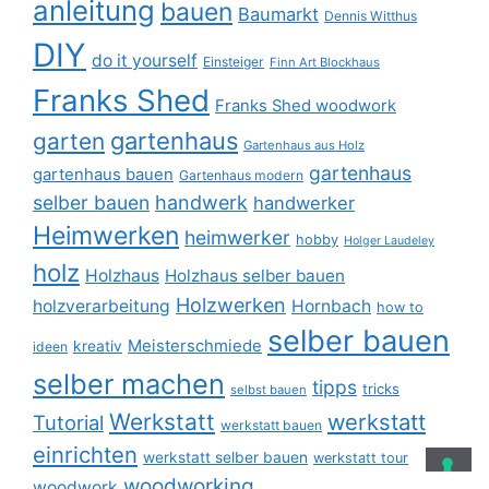
anleitung
bauen
Baumarkt
Dennis Witthus
DIY
do it yourself
Einsteiger
Finn Art Blockhaus
Franks Shed
Franks Shed woodwork
gartenhaus
garten
Gartenhaus aus Holz
gartenhaus
gartenhaus bauen
Gartenhaus modern
selber bauen
handwerk
handwerker
Heimwerken
heimwerker
hobby
Holger Laudeley
holz
Holzhaus
Holzhaus selber bauen
Holzwerken
holzverarbeitung
Hornbach
how to
selber bauen
Meisterschmiede
kreativ
ideen
selber machen
tipps
tricks
selbst bauen
Werkstatt
werkstatt
Tutorial
werkstatt bauen
einrichten
werkstatt selber bauen
werkstatt tour
woodworking
woodwork