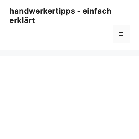
Zum
handwerkertipps - einfach
Inhalt
erklärt
springen
Menü