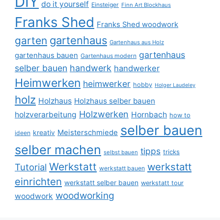
DIY
do it yourself
Einsteiger
Finn Art Blockhaus
Franks Shed
Franks Shed woodwork
gartenhaus
garten
Gartenhaus aus Holz
gartenhaus
gartenhaus bauen
Gartenhaus modern
selber bauen
handwerk
handwerker
Heimwerken
heimwerker
hobby
Holger Laudeley
holz
Holzhaus
Holzhaus selber bauen
Holzwerken
holzverarbeitung
Hornbach
how to
selber bauen
Meisterschmiede
kreativ
ideen
selber machen
tipps
tricks
selbst bauen
Werkstatt
werkstatt
Tutorial
werkstatt bauen
einrichten
werkstatt selber bauen
werkstatt tour
woodworking
woodwork