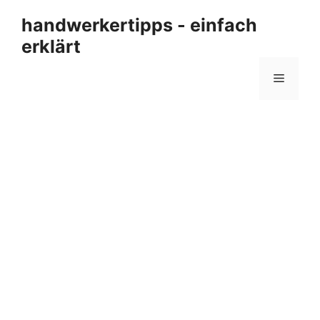
Zum
handwerkertipps - einfach
Inhalt
erklärt
springen
Menü