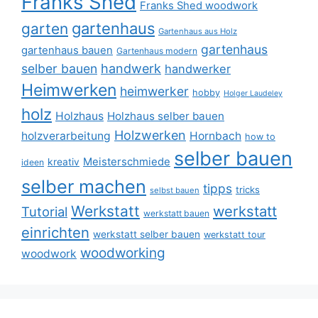
Franks Shed
Franks Shed woodwork
gartenhaus
garten
Gartenhaus aus Holz
gartenhaus
gartenhaus bauen
Gartenhaus modern
selber bauen
handwerk
handwerker
Heimwerken
heimwerker
hobby
Holger Laudeley
holz
Holzhaus
Holzhaus selber bauen
Holzwerken
holzverarbeitung
Hornbach
how to
selber bauen
Meisterschmiede
kreativ
ideen
selber machen
tipps
tricks
selbst bauen
Werkstatt
werkstatt
Tutorial
werkstatt bauen
einrichten
werkstatt selber bauen
werkstatt tour
woodworking
woodwork