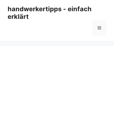
Zum
handwerkertipps - einfach
Inhalt
erklärt
springen
Menü