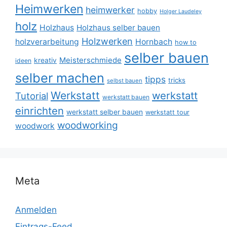
Heimwerken
heimwerker
hobby
Holger Laudeley
holz
Holzhaus
Holzhaus selber bauen
Holzwerken
holzverarbeitung
Hornbach
how to
selber bauen
Meisterschmiede
kreativ
ideen
selber machen
tipps
tricks
selbst bauen
Werkstatt
werkstatt
Tutorial
werkstatt bauen
einrichten
werkstatt selber bauen
werkstatt tour
woodworking
woodwork
Meta
Anmelden
Eintrags-Feed