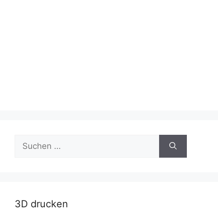
Suche
nach:
3D drucken