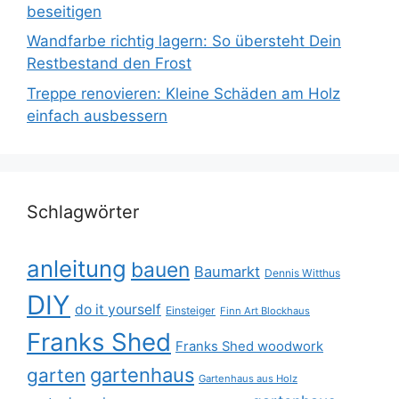
beseitigen
Wandfarbe richtig lagern: So übersteht Dein
Restbestand den Frost
Treppe renovieren: Kleine Schäden am Holz
einfach ausbessern
Schlagwörter
anleitung
bauen
Baumarkt
Dennis Witthus
DIY
do it yourself
Einsteiger
Finn Art Blockhaus
Franks Shed
Franks Shed woodwork
gartenhaus
garten
Gartenhaus aus Holz