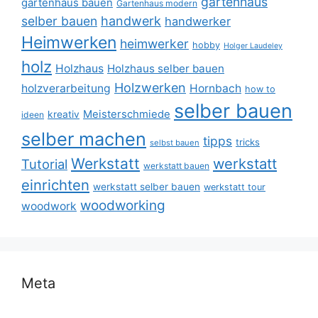
gartenhaus
gartenhaus bauen
Gartenhaus modern
selber bauen
handwerk
handwerker
Heimwerken
heimwerker
hobby
Holger Laudeley
holz
Holzhaus
Holzhaus selber bauen
Holzwerken
holzverarbeitung
Hornbach
how to
selber bauen
Meisterschmiede
kreativ
ideen
selber machen
tipps
tricks
selbst bauen
Werkstatt
werkstatt
Tutorial
werkstatt bauen
einrichten
werkstatt selber bauen
werkstatt tour
woodworking
woodwork
Meta