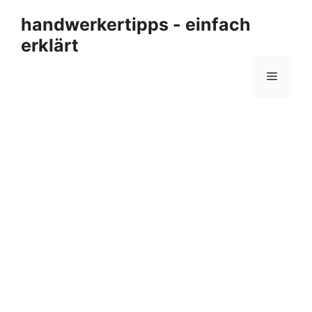
Zum
handwerkertipps - einfach
Inhalt
erklärt
springen
Menü