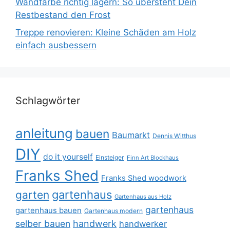
Wandfarbe richtig lagern: So übersteht Dein
Restbestand den Frost
Treppe renovieren: Kleine Schäden am Holz
einfach ausbessern
Schlagwörter
anleitung
bauen
Baumarkt
Dennis Witthus
DIY
do it yourself
Einsteiger
Finn Art Blockhaus
Franks Shed
Franks Shed woodwork
gartenhaus
garten
Gartenhaus aus Holz
gartenhaus
gartenhaus bauen
Gartenhaus modern
selber bauen
handwerk
handwerker