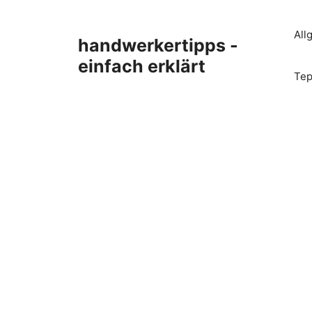
Zum
Inhalt
All
handwerkertipps -
springen
einfach erklärt
Tep