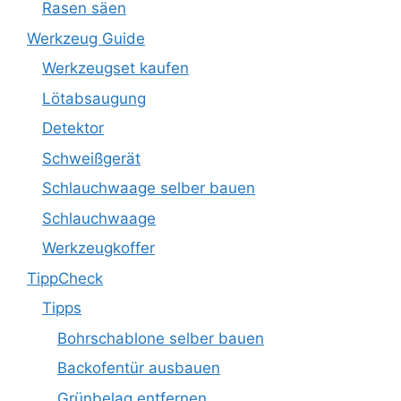
Rasen säen
Werkzeug Guide
Werkzeugset kaufen
Lötabsaugung
Detektor
Schweißgerät
Schlauchwaage selber bauen
Schlauchwaage
Werkzeugkoffer
TippCheck
Tipps
Bohrschablone selber bauen
Backofentür ausbauen
Grünbelag entfernen