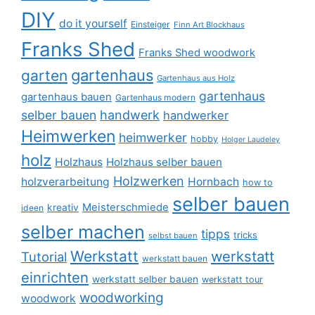
DIY
do it yourself
Einsteiger
Finn Art Blockhaus
Franks Shed
Franks Shed woodwork
gartenhaus
garten
Gartenhaus aus Holz
gartenhaus
gartenhaus bauen
Gartenhaus modern
selber bauen
handwerk
handwerker
Heimwerken
heimwerker
hobby
Holger Laudeley
holz
Holzhaus
Holzhaus selber bauen
Holzwerken
holzverarbeitung
Hornbach
how to
selber bauen
Meisterschmiede
kreativ
ideen
selber machen
tipps
tricks
selbst bauen
Werkstatt
werkstatt
Tutorial
werkstatt bauen
einrichten
werkstatt selber bauen
werkstatt tour
woodworking
woodwork