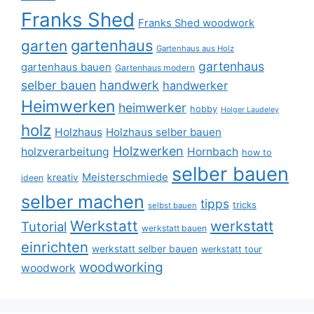
Franks Shed
Franks Shed woodwork
gartenhaus
garten
Gartenhaus aus Holz
gartenhaus
gartenhaus bauen
Gartenhaus modern
selber bauen
handwerk
handwerker
Heimwerken
heimwerker
hobby
Holger Laudeley
holz
Holzhaus
Holzhaus selber bauen
Holzwerken
holzverarbeitung
Hornbach
how to
selber bauen
Meisterschmiede
kreativ
ideen
selber machen
tipps
tricks
selbst bauen
Werkstatt
werkstatt
Tutorial
werkstatt bauen
einrichten
werkstatt selber bauen
werkstatt tour
woodworking
woodwork