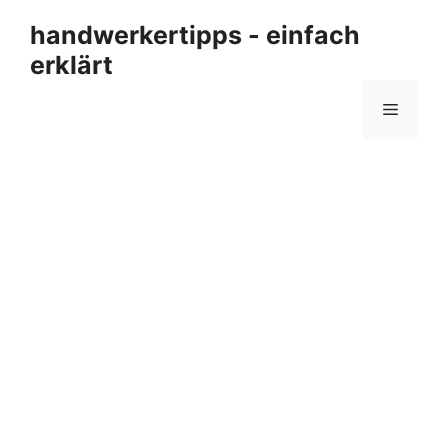
Zum
handwerkertipps - einfach
Inhalt
erklärt
springen
Menü