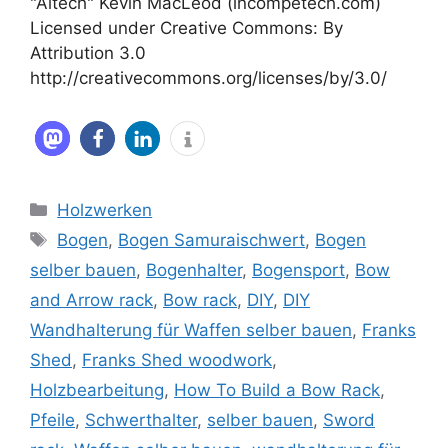
"Aitech" Kevin MacLeod (incompetech.com)
Licensed under Creative Commons: By
Attribution 3.0
http://creativecommons.org/licenses/by/3.0/
Kategorien
Holzwerken
Schlagwörter
Bogen
,
Bogen Samuraischwert
,
Bogen
selber bauen
,
Bogenhalter
,
Bogensport
,
Bow
and Arrow rack
,
Bow rack
,
DIY
,
DIY
Wandhalterung für Waffen selber bauen
,
Franks
Shed
,
Franks Shed woodwork
,
Holzbearbeitung
,
How To Build a Bow Rack
,
Pfeile
,
Schwerthalter
,
selber bauen
,
Sword