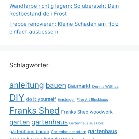
Wandfarbe richtig lagern: So übersteht Dein
Restbestand den Frost
Treppe renovieren: Kleine Schäden am Holz
einfach ausbessern
Schlagwörter
anleitung
bauen
Baumarkt
Dennis Witthus
DIY
do it yourself
Einsteiger
Finn Art Blockhaus
Franks Shed
Franks Shed woodwork
gartenhaus
garten
Gartenhaus aus Holz
gartenhaus
gartenhaus bauen
Gartenhaus modern