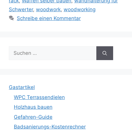
rack
,
Waffen selber bauen
,
wandhalterung für
Schwerter
,
woodwork
,
woodworking
Schreibe einen Kommentar
Suche
nach:
Gastartikel
WPC Terrassendielen
Holzhaus bauen
Gefahren-Guide
Badsanierungs-Kostenrechner