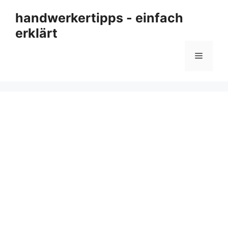
Zum
handwerkertipps - einfach
Inhalt
erklärt
springen
Menü