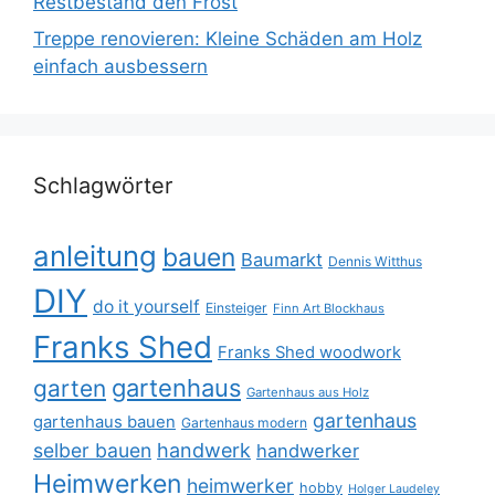
Restbestand den Frost
Treppe renovieren: Kleine Schäden am Holz
einfach ausbessern
Schlagwörter
anleitung
bauen
Baumarkt
Dennis Witthus
DIY
do it yourself
Einsteiger
Finn Art Blockhaus
Franks Shed
Franks Shed woodwork
gartenhaus
garten
Gartenhaus aus Holz
gartenhaus
gartenhaus bauen
Gartenhaus modern
selber bauen
handwerk
handwerker
Heimwerken
heimwerker
hobby
Holger Laudeley