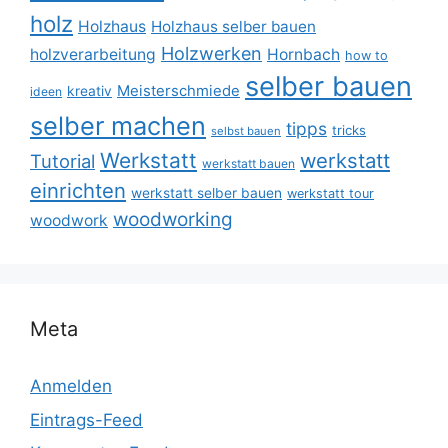
holz
Holzhaus
Holzhaus selber bauen
Holzwerken
holzverarbeitung
Hornbach
how to
selber bauen
Meisterschmiede
kreativ
ideen
selber machen
tipps
tricks
selbst bauen
Werkstatt
werkstatt
Tutorial
werkstatt bauen
einrichten
werkstatt selber bauen
werkstatt tour
woodworking
woodwork
Meta
Anmelden
Eintrags-Feed