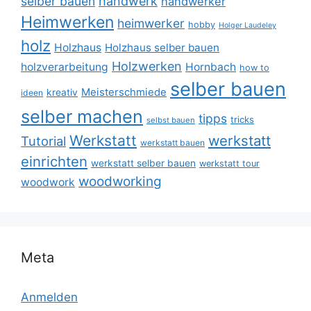
selber bauen
handwerk
handwerker
Heimwerken
heimwerker
hobby
Holger Laudeley
holz
Holzhaus
Holzhaus selber bauen
Holzwerken
holzverarbeitung
Hornbach
how to
selber bauen
Meisterschmiede
kreativ
ideen
selber machen
tipps
tricks
selbst bauen
Werkstatt
werkstatt
Tutorial
werkstatt bauen
einrichten
werkstatt selber bauen
werkstatt tour
woodworking
woodwork
Meta
Anmelden