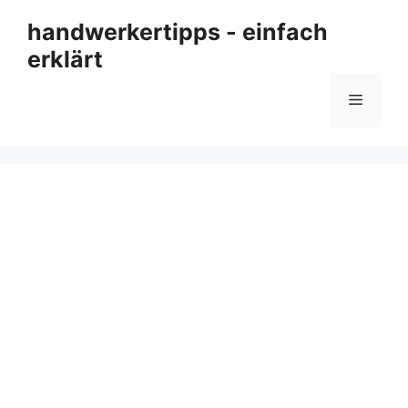
Zum
handwerkertipps - einfach
Inhalt
erklärt
springen
Menü