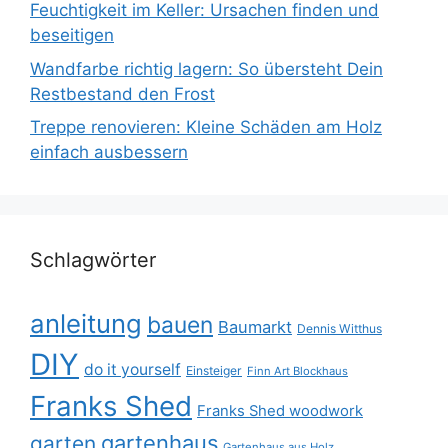
Feuchtigkeit im Keller: Ursachen finden und
beseitigen
Wandfarbe richtig lagern: So übersteht Dein
Restbestand den Frost
Treppe renovieren: Kleine Schäden am Holz
einfach ausbessern
Schlagwörter
anleitung
bauen
Baumarkt
Dennis Witthus
DIY
do it yourself
Einsteiger
Finn Art Blockhaus
Franks Shed
Franks Shed woodwork
gartenhaus
garten
Gartenhaus aus Holz