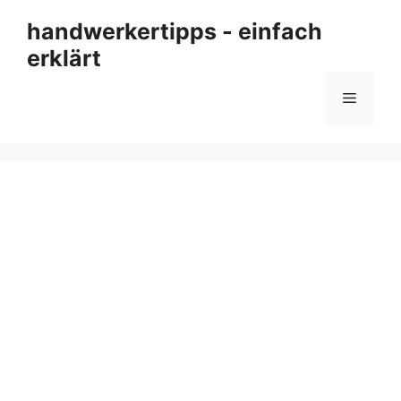
Zum
handwerkertipps - einfach
Inhalt
erklärt
springen
Menü