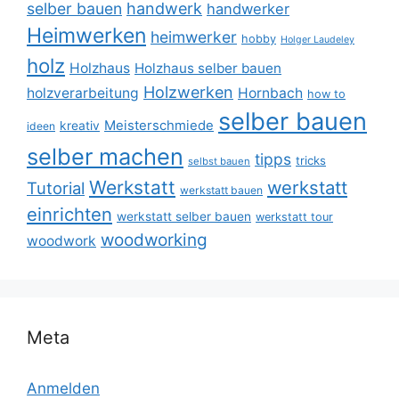
selber bauen
handwerk
handwerker
Heimwerken
heimwerker
hobby
Holger Laudeley
holz
Holzhaus
Holzhaus selber bauen
Holzwerken
holzverarbeitung
Hornbach
how to
selber bauen
Meisterschmiede
kreativ
ideen
selber machen
tipps
tricks
selbst bauen
Werkstatt
werkstatt
Tutorial
werkstatt bauen
einrichten
werkstatt selber bauen
werkstatt tour
woodworking
woodwork
Meta
Anmelden