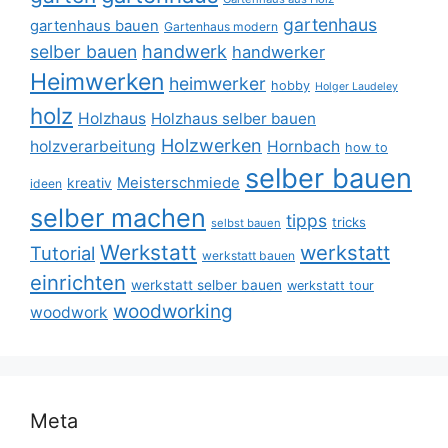
gartenhaus
gartenhaus bauen
Gartenhaus modern
selber bauen
handwerk
handwerker
Heimwerken
heimwerker
hobby
Holger Laudeley
holz
Holzhaus
Holzhaus selber bauen
Holzwerken
holzverarbeitung
Hornbach
how to
selber bauen
Meisterschmiede
kreativ
ideen
selber machen
tipps
tricks
selbst bauen
Werkstatt
werkstatt
Tutorial
werkstatt bauen
einrichten
werkstatt selber bauen
werkstatt tour
woodworking
woodwork
Meta