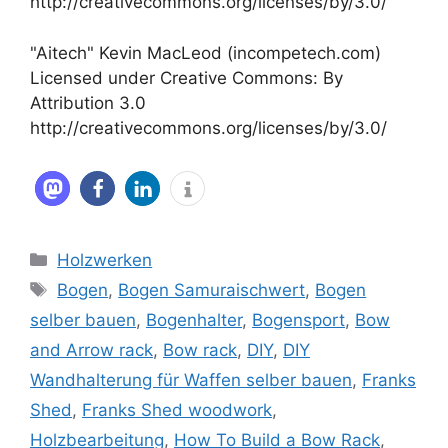
http://creativecommons.org/licenses/by/3.0/
"Aitech" Kevin MacLeod (incompetech.com)
Licensed under Creative Commons: By
Attribution 3.0
http://creativecommons.org/licenses/by/3.0/
Kategorien
Holzwerken
Schlagwörter
Bogen
,
Bogen Samuraischwert
,
Bogen
selber bauen
,
Bogenhalter
,
Bogensport
,
Bow
and Arrow rack
,
Bow rack
,
DIY
,
DIY
Wandhalterung für Waffen selber bauen
,
Franks
Shed
,
Franks Shed woodwork
,
Holzbearbeitung
,
How To Build a Bow Rack
,