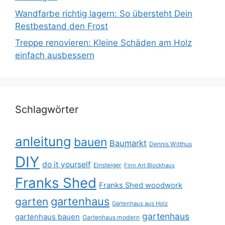
Wandfarbe richtig lagern: So übersteht Dein
Restbestand den Frost
Treppe renovieren: Kleine Schäden am Holz
einfach ausbessern
Schlagwörter
anleitung
bauen
Baumarkt
Dennis Witthus
DIY
do it yourself
Einsteiger
Finn Art Blockhaus
Franks Shed
Franks Shed woodwork
gartenhaus
garten
Gartenhaus aus Holz
gartenhaus
gartenhaus bauen
Gartenhaus modern