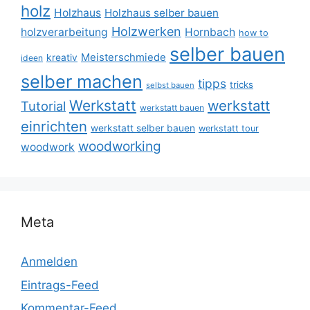
holz
Holzhaus
Holzhaus selber bauen
Holzwerken
holzverarbeitung
Hornbach
how to
selber bauen
Meisterschmiede
kreativ
ideen
selber machen
tipps
tricks
selbst bauen
Werkstatt
werkstatt
Tutorial
werkstatt bauen
einrichten
werkstatt selber bauen
werkstatt tour
woodworking
woodwork
Meta
Anmelden
Eintrags-Feed
Kommentar-Feed