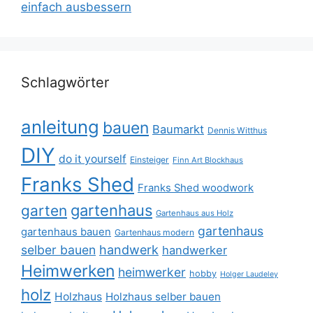
einfach ausbessern
Schlagwörter
anleitung
bauen
Baumarkt
Dennis Witthus
DIY
do it yourself
Einsteiger
Finn Art Blockhaus
Franks Shed
Franks Shed woodwork
gartenhaus
garten
Gartenhaus aus Holz
gartenhaus
gartenhaus bauen
Gartenhaus modern
selber bauen
handwerk
handwerker
Heimwerken
heimwerker
hobby
Holger Laudeley
holz
Holzhaus
Holzhaus selber bauen