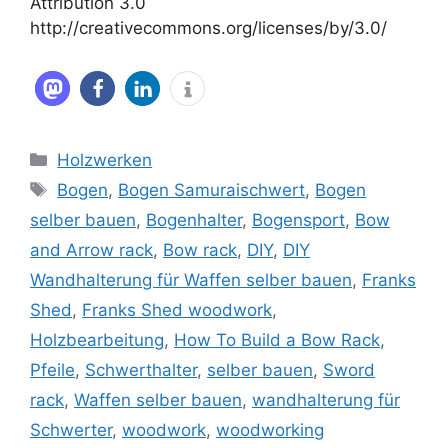
Attribution 3.0
http://creativecommons.org/licenses/by/3.0/
Kategorien
Holzwerken
Schlagwörter
Bogen
,
Bogen Samuraischwert
,
Bogen
selber bauen
,
Bogenhalter
,
Bogensport
,
Bow
and Arrow rack
,
Bow rack
,
DIY
,
DIY
Wandhalterung für Waffen selber bauen
,
Franks
Shed
,
Franks Shed woodwork
,
Holzbearbeitung
,
How To Build a Bow Rack
,
Pfeile
,
Schwerthalter
,
selber bauen
,
Sword
rack
,
Waffen selber bauen
,
wandhalterung für
Schwerter
,
woodwork
,
woodworking