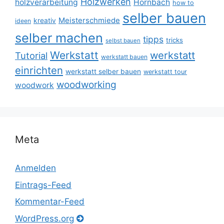
Holzwerken
holzverarbeitung
Hornbach
how to
selber bauen
Meisterschmiede
kreativ
ideen
selber machen
tipps
tricks
selbst bauen
Werkstatt
werkstatt
Tutorial
werkstatt bauen
einrichten
werkstatt selber bauen
werkstatt tour
woodworking
woodwork
Meta
Anmelden
Eintrags-Feed
Kommentar-Feed
WordPress.org