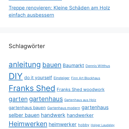
Treppe renovieren: Kleine Schäden am Holz
einfach ausbessern
Schlagwörter
anleitung
bauen
Baumarkt
Dennis Witthus
DIY
do it yourself
Einsteiger
Finn Art Blockhaus
Franks Shed
Franks Shed woodwork
gartenhaus
garten
Gartenhaus aus Holz
gartenhaus
gartenhaus bauen
Gartenhaus modern
selber bauen
handwerk
handwerker
Heimwerken
heimwerker
hobby
Holger Laudeley