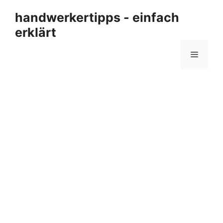
Zum
handwerkertipps - einfach
Inhalt
erklärt
springen
Menü