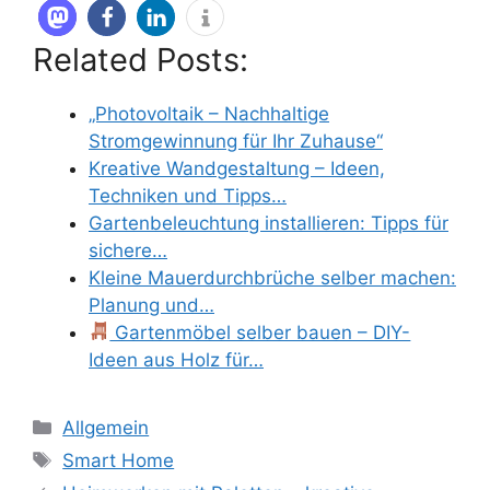
Related Posts:
„Photovoltaik – Nachhaltige
Stromgewinnung für Ihr Zuhause“
Kreative Wandgestaltung – Ideen,
Techniken und Tipps…
Gartenbeleuchtung installieren: Tipps für
sichere…
Kleine Mauerdurchbrüche selber machen:
Planung und…
Gartenmöbel selber bauen – DIY-
Ideen aus Holz für…
Kategorien
Allgemein
Schlagwörter
Smart Home