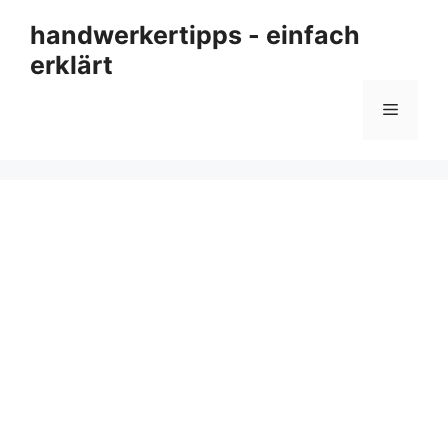
Zum
handwerkertipps - einfach
Inhalt
erklärt
springen
Menü